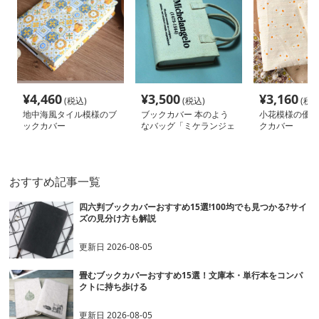
¥
4,460
¥
3,500
¥
3,160
(税込)
(税込)
(税込
地中海風タイル模様のブ
ブックカバー 本のよう
小花模様の優し
ックカバー
なバッグ「ミケランジェ
クカバー
ロ」
a5(15~17*22),s(14~16*20)
おすすめ記事一覧
四六判ブックカバーおすすめ15選!100均でも見つかる?サイ
ズの見分け方も解説
更新日
2026-08-05
畳むブックカバーおすすめ15選！文庫本・単行本をコンパ
クトに持ち歩ける
更新日
2026-08-05