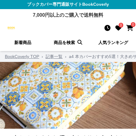
ブックカバー
専門通販サイト
BookCoverly
7,000
円以上のご購入で送料無料
0
0
新着商品
商品を検索
人気ランキング
BookCoverly TOP
›
記事一覧
›
a4 本カバーおすすめ5選！大き