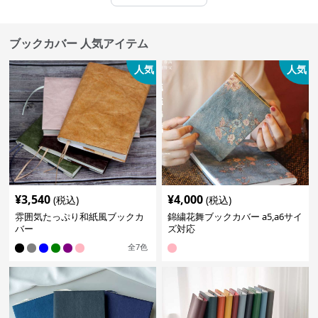
ブックカバー 人気アイテム
人気
人気
¥
3,540
¥
4,000
(税込)
(税込)
雰囲気たっぷり和紙風ブックカ
錦繍花舞ブックカバー a5,a6サイ
バー
ズ対応
全
7
色