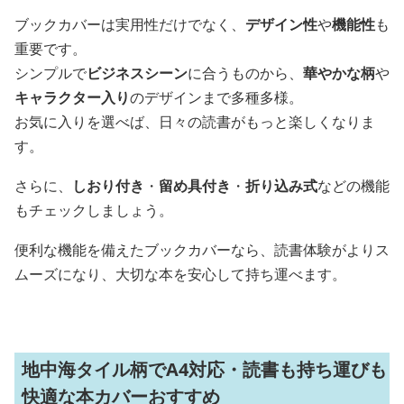
ブックカバーは実用性だけでなく、
デザイン性
や
機能性
も
重要です。
シンプルで
ビジネスシーン
に合うものから、
華やかな柄
や
キャラクター入り
のデザインまで多種多様。
お気に入りを選べば、日々の読書がもっと楽しくなりま
す。
さらに、
しおり付き
・
留め具付き
・
折り込み式
などの機能
もチェックしましょう。
便利な機能を備えたブックカバーなら、読書体験がよりス
ムーズになり、大切な本を安心して持ち運べます。
地中海タイル柄でA4対応・読書も持ち運びも
快適な本カバーおすすめ