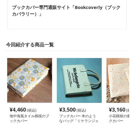
ブックカバー専門通販サイト「Bookcoverly（ブック
カバラリー）」
今回紹介する商品一覧
¥
4,460
¥
3,500
¥
3,160
(税込)
(税込)
(税込
地中海風タイル模様のブ
ブックカバー 本のよう
小花模様の優し
ックカバー
なバッグ「ミケランジェ
クカバー
ロ」
a5(15~17*22),s(14~16*20)