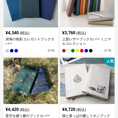
¥
4,340
¥
3,760
(税込)
(税込)
深海の色彩 エレガントブックカ
上質レザーブックカバー ミニマ
バー
ルコレクション
全
3
色
全
7
色
人気
¥
4,420
¥
4,720
(税込)
(税込)
星空を纏う麻のブックカバー
猫と葉っぱの癒しリネンブック