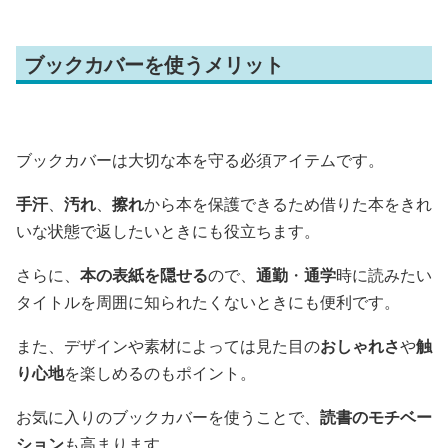
ブックカバーを使うメリット
ブックカバーは大切な本を守る必須アイテムです。
手汗
、
汚れ
、
擦れ
から本を保護できるため借りた本をきれ
いな状態で返したいときにも役立ちます。
さらに、
本の表紙を隠せる
ので、
通勤
・
通学
時に読みたい
タイトルを周囲に知られたくないときにも便利です。
また、デザインや素材によっては見た目の
おしゃれさ
や
触
り心地
を楽しめるのもポイント。
お気に入りのブックカバーを使うことで、
読書のモチベー
ション
も高まります。