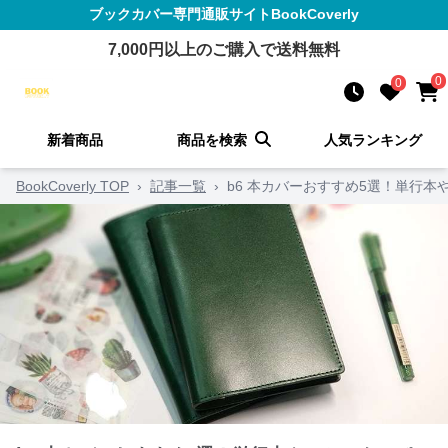
ブックカバー
専門通販サイト
BookCoverly
7,000
円以上のご購入で送料無料
0
0
新着商品
商品を検索
人気ランキング
BookCoverly TOP
›
記事一覧
›
b6 本カバーおすすめ5選！単行