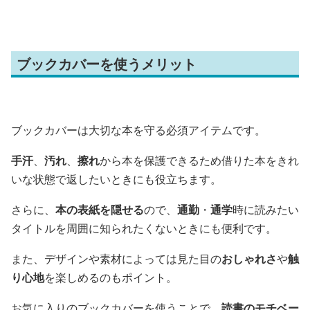
B6（単行本）
ブックカバーを使うメリット
ブックカバーは大切な本を守る必須アイテムです。
手汗
、
汚れ
、
擦れ
から本を保護できるため借りた本をきれ
いな状態で返したいときにも役立ちます。
さらに、
本の表紙を隠せる
ので、
通勤
・
通学
時に読みたい
タイトルを周囲に知られたくないときにも便利です。
また、デザインや素材によっては見た目の
おしゃれさ
や
触
り心地
を楽しめるのもポイント。
お気に入りのブックカバーを使うことで、
読書のモチベー