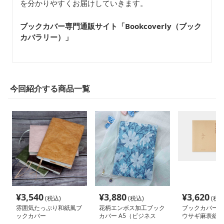
を分かりやすくお届けしていきます。
ブックカバー専門通販サイト「Bookcoverly（ブック
カバラリー）」
今回紹介する商品一覧
¥
3,540
¥
3,880
¥
3,620
(税込)
(税込)
(税込
雰囲気たっぷり和紙風ブ
花柄エンボス加工ブック
ブックカバー 
ックカバー
カバー A5（ビジネス
ウサギ麻表紙ノ
書）A6（文庫本）
B6（単行本）