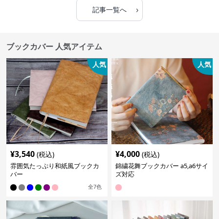
›
記事一覧へ
ブックカバー 人気アイテム
人気
人気
¥
3,540
¥
4,000
(税込)
(税込)
雰囲気たっぷり和紙風ブックカ
錦繍花舞ブックカバー a5,a6サイ
バー
ズ対応
全
7
色