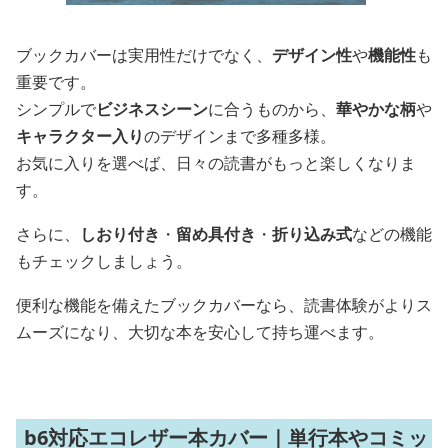
ブックカバーは実用性だけでなく、
デザイン性
や
機能性
も
重要です。
シンプルで
ビジネスシーン
に合うものから、
華やかな柄
や
キャラクター入り
のデザインまで多種多様。
お気に入りを選べば、日々の読書がもっと楽しくなりま
す。
さらに、
しおり付き
・
留め具付き
・
折り込み式
などの機能
もチェックしましょう。
便利な機能を備えたブックカバーなら、読書体験がよりス
ムーズになり、大切な本を安心して持ち運べます。
b6対応エコレザー本カバー｜単行本やコミッ