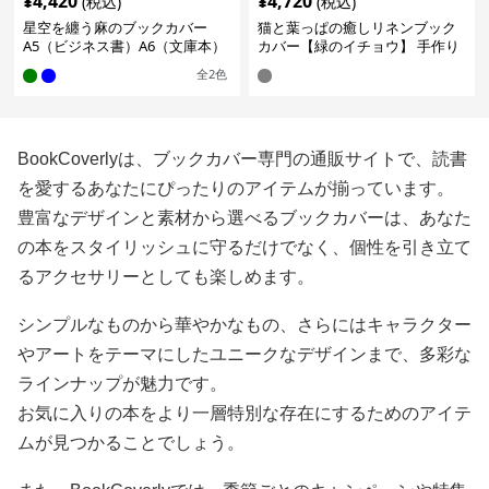
¥
4,420
¥
4,720
(税込)
(税込)
星空を纏う麻のブックカバー
猫と葉っぱの癒しリネンブック
A5（ビジネス書）A6（文庫本）
カバー【緑のイチョウ】 手作り
全
2
色
BookCoverlyは、ブックカバー専門の通販サイトで、読書
を愛するあなたにぴったりのアイテムが揃っています。
豊富なデザインと素材から選べるブックカバーは、あなた
の本をスタイリッシュに守るだけでなく、個性を引き立て
るアクセサリーとしても楽しめます。
シンプルなものから華やかなもの、さらにはキャラクター
やアートをテーマにしたユニークなデザインまで、多彩な
ラインナップが魅力です。
お気に入りの本をより一層特別な存在にするためのアイテ
ムが見つかることでしょう。