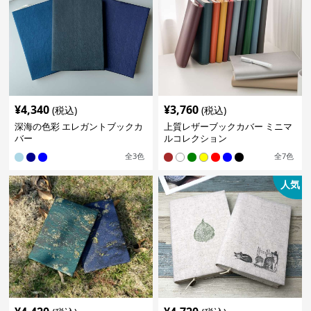
¥
4,340
¥
3,760
(税込)
(税込)
深海の色彩 エレガントブックカ
上質レザーブックカバー ミニマ
バー
ルコレクション
全
3
色
全
7
色
人気