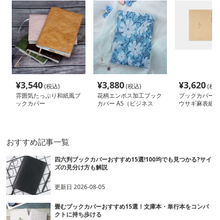
¥
3,540
¥
3,880
¥
3,620
(税込)
(税込)
(税込
雰囲気たっぷり和紙風ブ
花柄エンボス加工ブック
ブックカバー 
ックカバー
カバー A5（ビジネス
ウサギ麻表紙ノ
書）A6（文庫本）
B6（単行本）
B6（単行本）
おすすめ記事一覧
四六判ブックカバーおすすめ15選!100均でも見つかる?サイ
ズの見分け方も解説
更新日
2026-08-05
畳むブックカバーおすすめ15選！文庫本・単行本をコンパ
クトに持ち歩ける