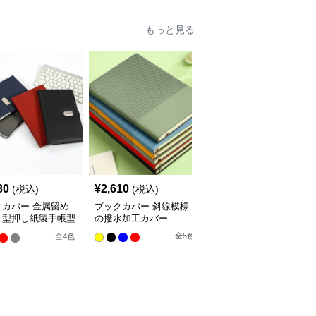
もっと見る
80
¥
2,610
¥
3,570
(税込)
(税込)
(税込)
クカバー 金属留め
ブックカバー 斜線模様
ブックカバー 竹文様エ
き型押し紙製手帳型
の撥水加工カバー
ンボス金彩小口装飾ブッ
クカバー
クカバー
全
5
色
全
4
色
全
3
色