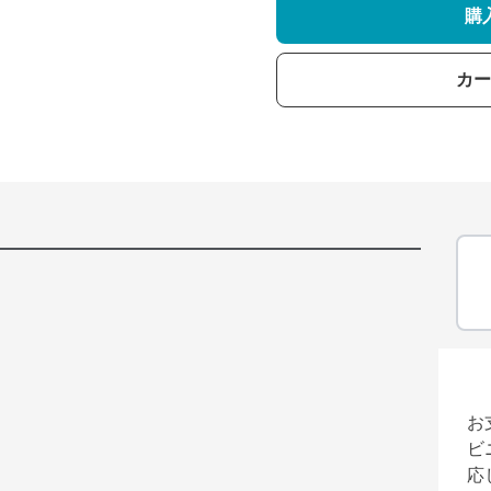
購
カー
お
ビ
応