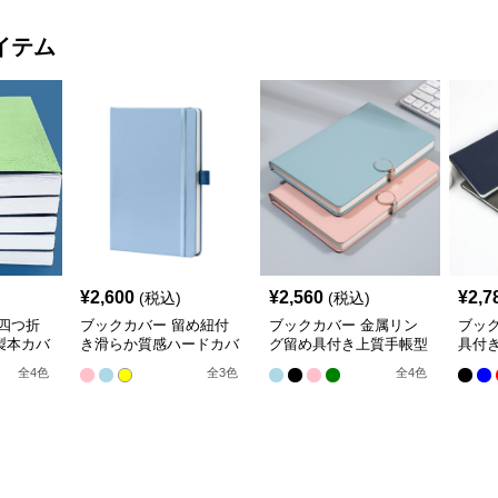
イテム
¥
2,600
¥
2,560
¥
2,7
(税込)
(税込)
四つ折
ブックカバー 留め紐付
ブックカバー 金属リン
ブッ
製本カバ
き滑らか質感ハードカバ
グ留め具付き上質手帳型
具付
ム
ー手帳型紙製ブックカバ
ブックカバー用紙
ブッ
全
4
色
全
3
色
全
4
色
ー