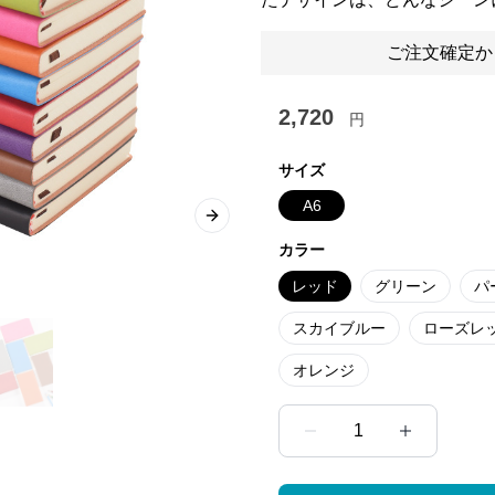
ご注文確定か
2,720
円
サイズ
A6
Next slide
カラー
レッド
グリーン
パ
スカイブルー
ローズレ
オレンジ
1