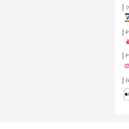
P
P
G