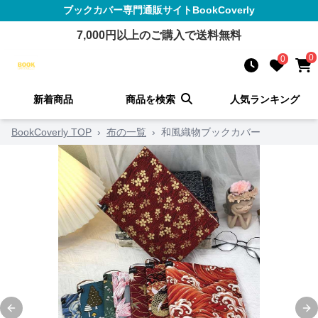
ブックカバー
専門通販サイト
BookCoverly
7,000
円以上のご購入で送料無料
0
0
新着商品
商品を検索
人気ランキング
BookCoverly TOP
›
布の一覧
›
和風織物ブックカバー
Previous slide
Ne