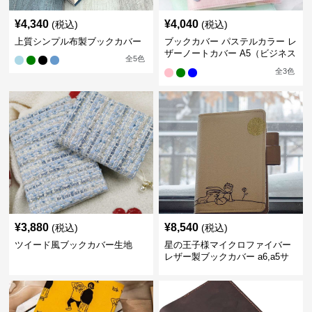
¥
4,340
¥
4,040
(税込)
(税込)
上質シンプル布製ブックカバー
ブックカバー パステルカラー レ
ザーノートカバー A5（ビジネス
全
5
色
書）A6（文庫本）対応
全
3
色
¥
3,880
¥
8,540
(税込)
(税込)
ツイード風ブックカバー生地
星の王子様マイクロファイバー
レザー製ブックカバー a6,a5サ
イズ対応