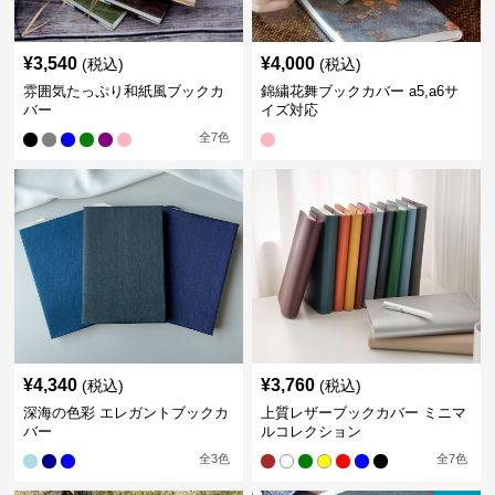
¥
3,540
¥
4,000
(税込)
(税込)
雰囲気たっぷり和紙風ブックカ
錦繍花舞ブックカバー a5,a6サ
バー
イズ対応
全
7
色
¥
4,340
¥
3,760
(税込)
(税込)
深海の色彩 エレガントブックカ
上質レザーブックカバー ミニマ
バー
ルコレクション
全
3
色
全
7
色