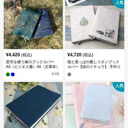
人気
¥
4,420
¥
4,720
(税込)
(税込)
星空を纏う麻のブックカバー
猫と葉っぱの癒しリネンブック
A5（ビジネス書）A6（文庫本）
カバー【緑のイチョウ】 手作り
全
2
色
人気