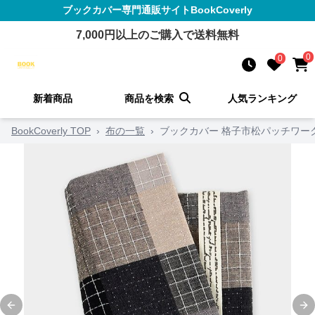
ブックカバー
専門通販サイト
BookCoverly
7,000
円以上のご購入で送料無料
0
0
新着商品
商品を検索
人気ランキング
BookCoverly TOP
›
布の一覧
›
ブックカバー 格子市松パッチワー
Previous slide
Ne