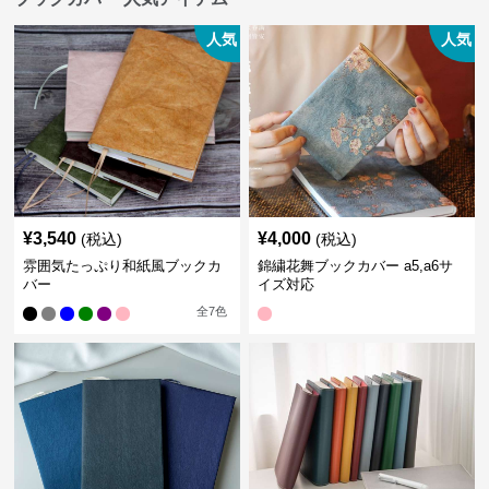
人気
人気
¥
3,540
¥
4,000
(税込)
(税込)
雰囲気たっぷり和紙風ブックカ
錦繍花舞ブックカバー a5,a6サ
バー
イズ対応
全
7
色