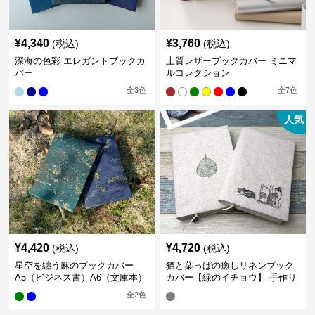
¥
4,340
¥
3,760
(税込)
(税込)
深海の色彩 エレガントブックカ
上質レザーブックカバー ミニマ
バー
ルコレクション
全
3
色
全
7
色
人気
¥
4,420
¥
4,720
(税込)
(税込)
星空を纏う麻のブックカバー
猫と葉っぱの癒しリネンブック
A5（ビジネス書）A6（文庫本）
カバー【緑のイチョウ】 手作り
全
2
色