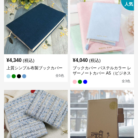
人気
¥
4,340
¥
4,040
(税込)
(税込)
上質シンプル布製ブックカバー
ブックカバー パステルカラー レ
ザーノートカバー A5（ビジネス
全
5
色
書）A6（文庫本）対応
全
3
色