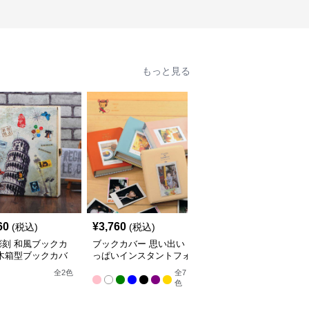
もっと見る
60
¥
3,760
¥
5,720
(税込)
(税込)
(税込)
彫刻 和風ブックカ
ブックカバー 思い出い
ブックカバー 神秘的な
 木箱型ブックカバ
っぱいインスタントフォ
模様の刻印入り装丁ノー
トアルバム
ト
全
2
色
全
7
色