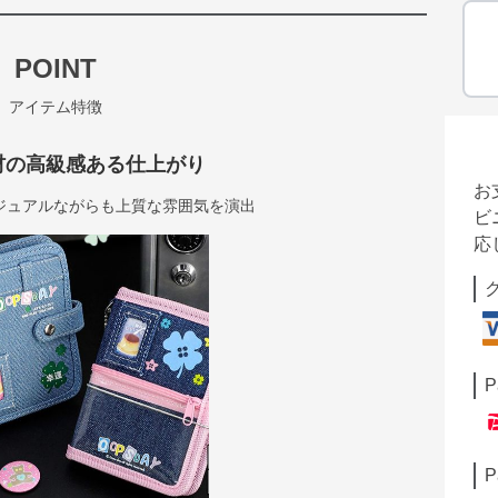
POINT
アイテム特徴
材の高級感ある仕上がり
お
ジュアルながらも上質な雰囲気を演出
ビ
応
P
P