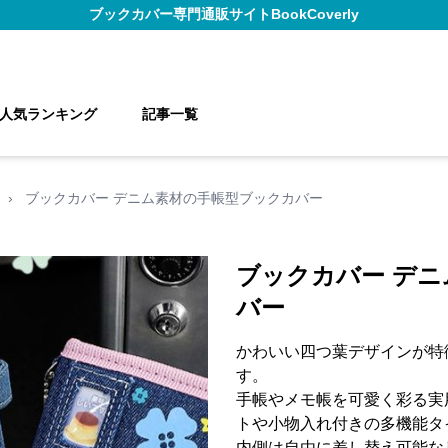
ブックカバー
専門通販サイト
BookCoverly
人気ランキング
記事一覧
›
ブックカバー デニム素材の手帳型ブックカバー
ブックカバー デ
バー
かわいい四つ葉デザインが特
す。
手帳やメモ帳を可愛く彩る実
トや小物入れ付きの多機能タ
内側は自由に差し替え可能な