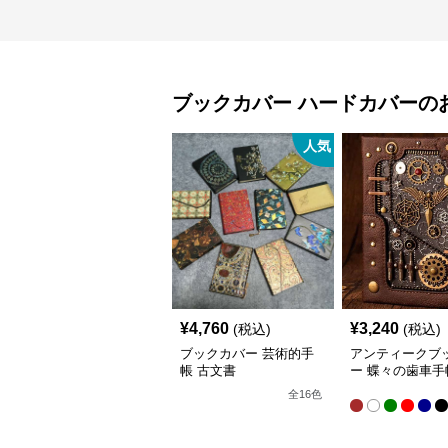
ブックカバー
ハードカバー
の
人気
¥
4,760
¥
3,240
(税込)
(税込)
ブックカバー 芸術的手
アンティークブ
帳 古文書
ー 蝶々の歯車手
16.5*11.5cm
全
16
色