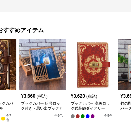
おすすめアイテム
¥
3,660
¥
3,620
¥
3,6
(税込)
(税込)
ックカバ
ブックカバー 暗号ロッ
ブックカバー 高級ロッ
竹の
帳
ク付き・思い出ブックカ
ク式装飾ダイアリー
バー
バー 木製
ー
全
7
全
3
色
全
5
色
色