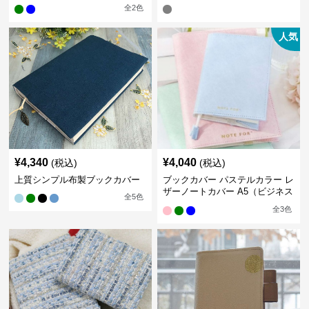
全
2
色
人気
¥
4,340
¥
4,040
(税込)
(税込)
上質シンプル布製ブックカバー
ブックカバー パステルカラー レ
ザーノートカバー A5（ビジネス
全
5
色
書）A6（文庫本）対応
全
3
色