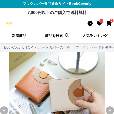
ブックカバー
専門通販サイト
BookCoverly
7,000
円以上のご購入で送料無料
0
0
新着商品
商品を検索
人気ランキング
BookCoverly TOP
›
ハードカバーの一覧
›
ブックカバー 半月モチ
Previous slide
Ne