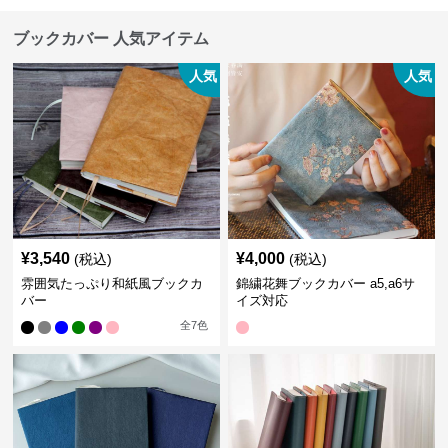
ブックカバー 人気アイテム
人気
人気
¥
3,540
¥
4,000
(税込)
(税込)
雰囲気たっぷり和紙風ブックカ
錦繍花舞ブックカバー a5,a6サ
バー
イズ対応
全
7
色