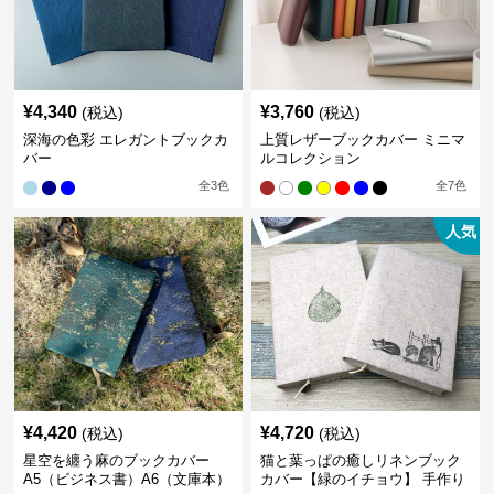
¥
4,340
¥
3,760
(税込)
(税込)
深海の色彩 エレガントブックカ
上質レザーブックカバー ミニマ
バー
ルコレクション
全
3
色
全
7
色
人気
¥
4,420
¥
4,720
(税込)
(税込)
星空を纏う麻のブックカバー
猫と葉っぱの癒しリネンブック
A5（ビジネス書）A6（文庫本）
カバー【緑のイチョウ】 手作り