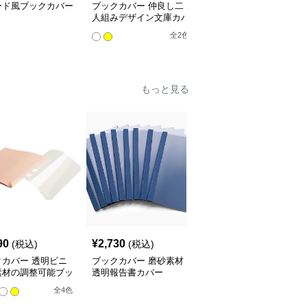
ード風ブックカバー
ブックカバー 仲良し二
星空の渦巻きブックカバ
人組みデザイン文庫カバ
ー布
ー
全
2
色
もっと見る
90
¥
2,730
¥
3,520
(税込)
(税込)
(税込)
クカバー 透明ビニ
ブックカバー 磨砂素材
ブックカバー 料理レシ
素材の調整可能ブッ
透明報告書カバー
ピ用透明ノートカバー
バー
全
4
色