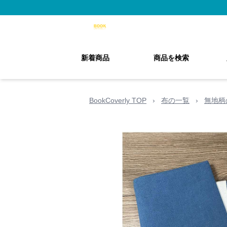
新着商品
商品を検索
BookCoverly TOP
›
布の一覧
›
無地柄