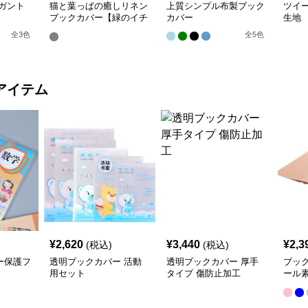
ガント
猫と葉っぱの癒しリネン
上質シンプル布製ブック
ツイ
ブックカバー【緑のイチ
カバー
生地
ョウ】 手作り
全
3
色
全
5
色
アイテム
¥
2,620
¥
3,440
¥
2,3
(税込)
(税込)
ー保護フ
透明ブックカバー 活動
透明ブックカバー 厚手
ブッ
用セット
タイプ 傷防止加工
ール
クカ