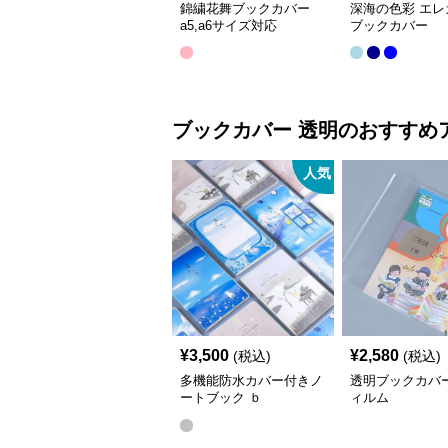
錦繍花舞ブックカバー
深海の色彩 エレ
a5,a6サイズ対応
ブックカバー
ブックカバー
透明
のおすすめ
人気
¥
3,500
¥
2,580
(税込)
(税込)
多機能防水カバー付きノ
透明ブックカバ
ートブック ｂ
ィルム
5（25.6*18.6）,a5(20.5*14.2)