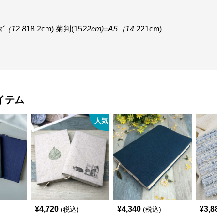
ズ（12.8
18.2cm) 菊判(15
22cm)=A5（14.2
21cm)
イテム
人気
¥
4,720
¥
4,340
¥
3,8
(税込)
(税込)