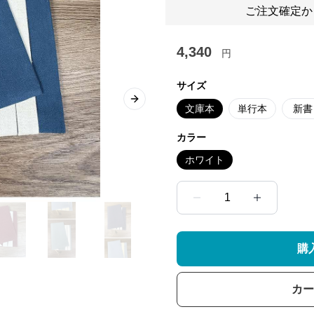
ご注文確定か
4,340
円
サイズ
Next slide
文庫本
単行本
新書
カラー
ホワイト
1
購
カー