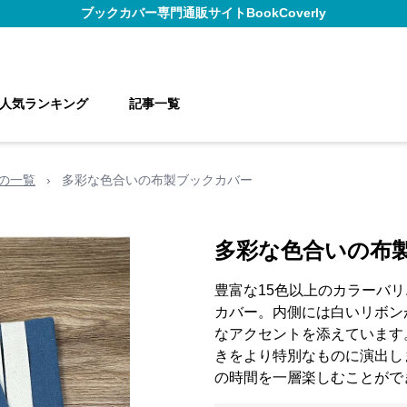
ブックカバー
専門通販サイト
BookCoverly
人気ランキング
記事一覧
の一覧
›
多彩な色合いの布製ブックカバー
多彩な色合いの布
豊富な15色以上のカラーバ
カバー。内側には白いリボン
なアクセントを添えています
きをより特別なものに演出し
の時間を一層楽しむことがで