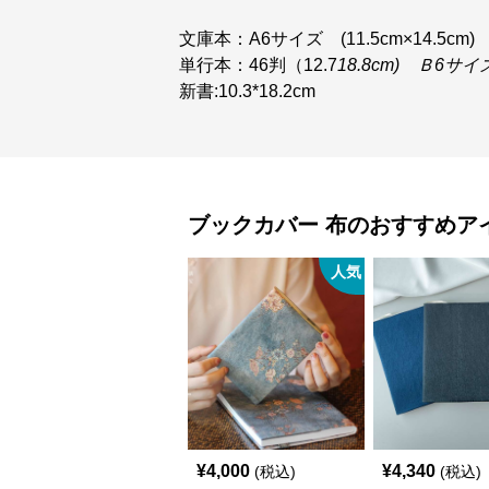
文庫本：A6サイズ (11.5cm×14.5cm)
単行本：46判（12.7
18.8cm) Ｂ6サイ
新書:10.3*18.2cm
ブックカバー
布
のおすすめア
人気
¥
4,000
¥
4,340
(税込)
(税込)