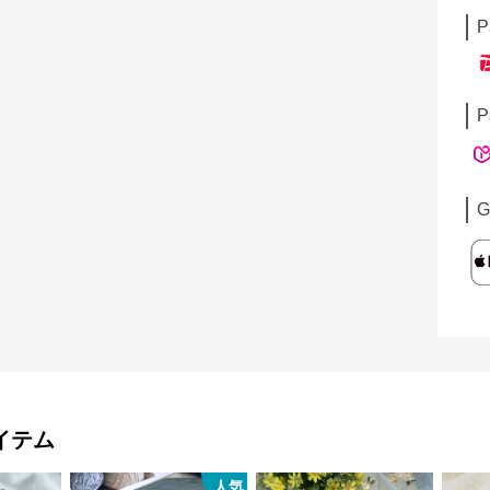
P
P
G
イテム
人気