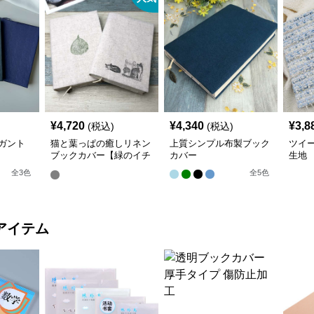
¥
4,720
¥
4,340
¥
3,8
(税込)
(税込)
ガント
猫と葉っぱの癒しリネン
上質シンプル布製ブック
ツイ
ブックカバー【緑のイチ
カバー
生地
ョウ】 手作り
全
3
色
全
5
色
アイテム