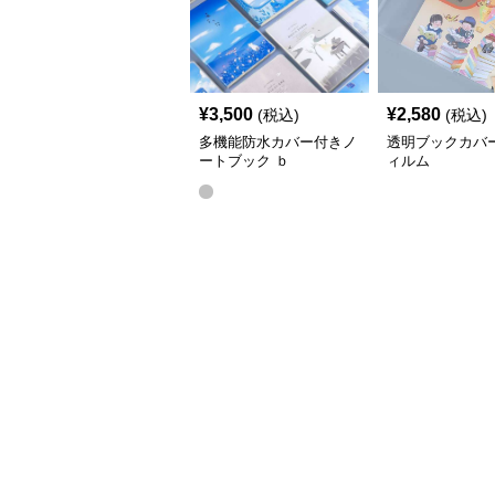
¥
3,500
¥
2,580
(税込)
(税込)
多機能防水カバー付きノ
透明ブックカバ
ートブック ｂ
ィルム
5（25.6*18.6）,a5(20.5*14.2)