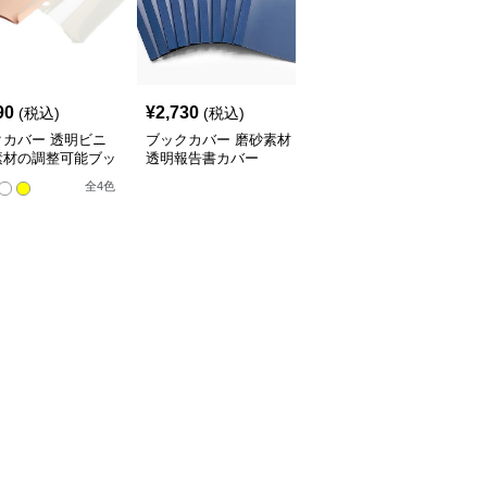
90
¥
2,730
¥
3,520
(税込)
(税込)
(税込)
クカバー 透明ビニ
ブックカバー 磨砂素材
ブックカバー 料理レシ
素材の調整可能ブッ
透明報告書カバー
ピ用透明ノートカバー
バー
全
4
色