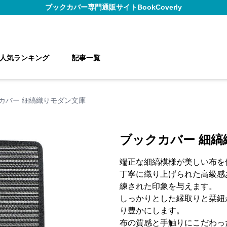
ブックカバー
専門通販サイト
BookCoverly
人気ランキング
記事一覧
カバー 細縞織りモダン文庫
ブックカバー 細縞
端正な細縞模様が美しい布を
丁寧に織り上げられた高級感
練された印象を与えます。
しっかりとした縁取りと栞紐
り豊かにします。
布の質感と手触りにこだわっ