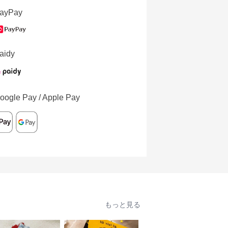
ayPay
aidy
oogle Pay / Apple Pay
もっと見る
人