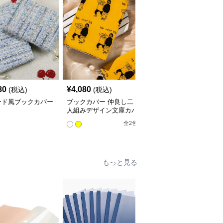
80
¥
4,080
¥
3,760
(税込)
(税込)
(税込)
ード風ブックカバー
ブックカバー 仲良し二
星空の渦巻きブックカバ
人組みデザイン文庫カバ
ー布
ー
全
2
色
もっと見る