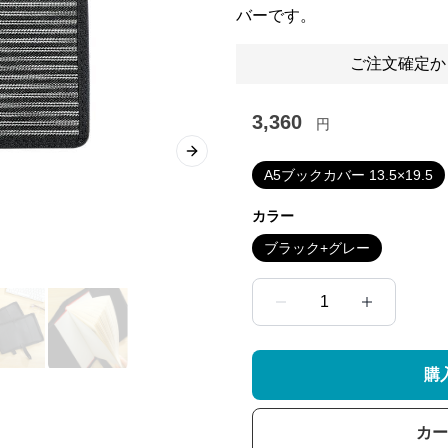
バーです。
ご注文確定か
3,360
円
Next slide
A5ブックカバー 13.5×19.5
カラー
ブラック+グレー
1
購
カー