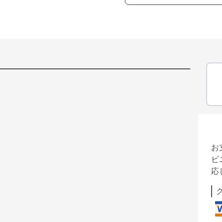
お
ビ
応