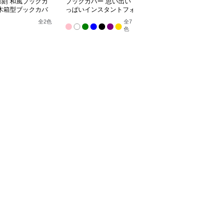
彫刻 和風ブックカ
ブックカバー 思い出い
ブックカバー 神秘的な
 木箱型ブックカバ
っぱいインスタントフォ
模様の刻印入り装丁ノー
トアルバム
ト
全
2
色
全
7
色