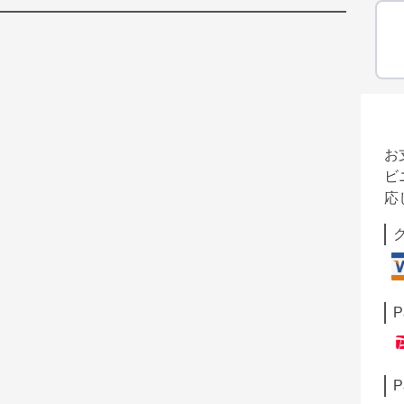
お
ビ
応
P
P