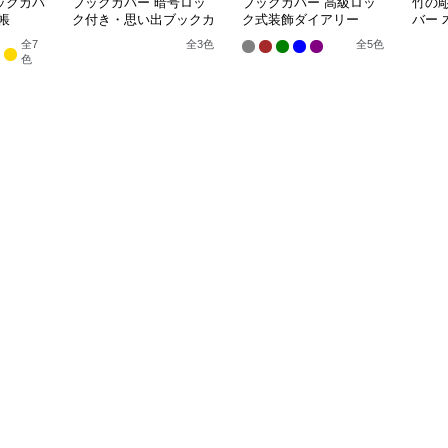
ックカバ
ブックカバー 暗号ロッ
ブックカバー 高級ロッ
竹の
帳
ク付き・思い出ブックカ
ク式装飾ダイアリー
バー
バー 木製
ー
全
7
全
3
色
全
5
色
色