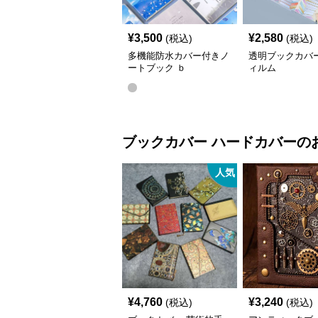
¥
3,500
¥
2,580
(税込)
(税込)
多機能防水カバー付きノ
透明ブックカバ
ートブック ｂ
ィルム
5（25.6*18.6）,a5(20.5*14.2)
ブックカバー
ハードカバー
の
人気
¥
4,760
¥
3,240
(税込)
(税込)