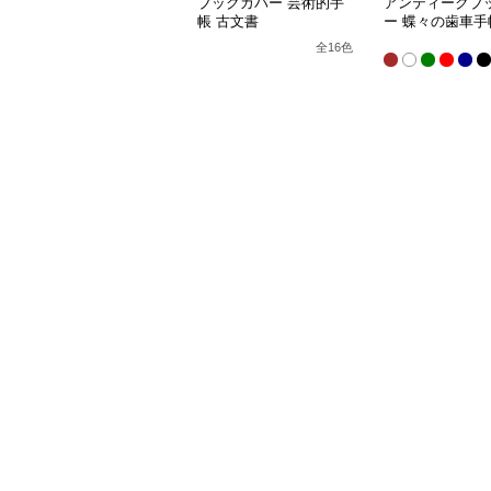
ブックカバー 芸術的手
アンティークブ
帳 古文書
ー 蝶々の歯車手
16.5*11.5cm
全
16
色