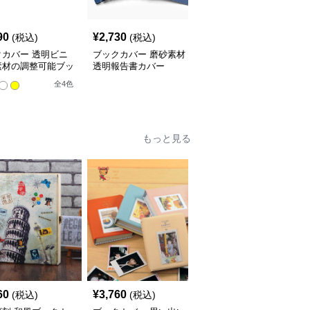
90
¥
2,730
¥
3,520
(税込)
(税込)
(税込)
クカバー 透明ビニ
ブックカバー 磨砂素材
ブックカバー 料理レシ
素材の調整可能ブッ
透明報告書カバー
ピ用透明ノートカバー
バー
全
4
色
もっと見る
60
¥
3,760
¥
5,720
(税込)
(税込)
(税込)