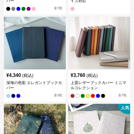
バー
イズ対応
全
7
色
¥
4,340
¥
3,760
(税込)
(税込)
深海の色彩 エレガントブックカ
上質レザーブックカバー ミニマ
バー
ルコレクション
全
3
色
全
7
色
人気