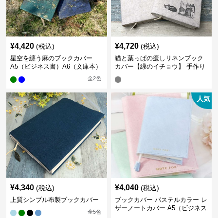
¥
4,420
¥
4,720
(税込)
(税込)
星空を纏う麻のブックカバー
猫と葉っぱの癒しリネンブック
A5（ビジネス書）A6（文庫本）
カバー【緑のイチョウ】 手作り
全
2
色
人気
¥
4,340
¥
4,040
(税込)
(税込)
上質シンプル布製ブックカバー
ブックカバー パステルカラー レ
ザーノートカバー A5（ビジネス
全
5
色
書）A6（文庫本）対応