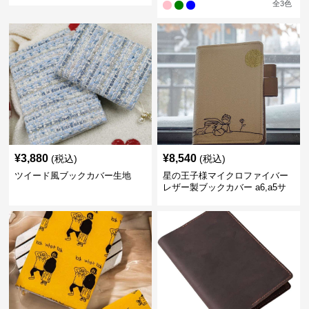
全
3
色
¥
3,880
¥
8,540
(税込)
(税込)
ツイード風ブックカバー生地
星の王子様マイクロファイバー
レザー製ブックカバー a6,a5サ
イズ対応