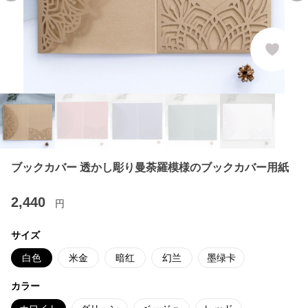
ブックカバー 透かし彫り曼荼羅模様のブックカバー用紙
2,440
円
サイズ
白色
米金
暗红
幻兰
墨绿卡
カラー