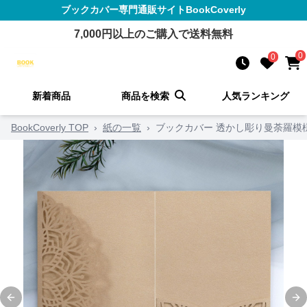
ブックカバー
専門通販サイト
BookCoverly
7,000
円以上のご購入で送料無料
0
0
新着商品
商品を検索
人気ランキング
BookCoverly TOP
›
紙の一覧
›
ブックカバー 透かし彫り曼荼羅模
Previous slide
Ne