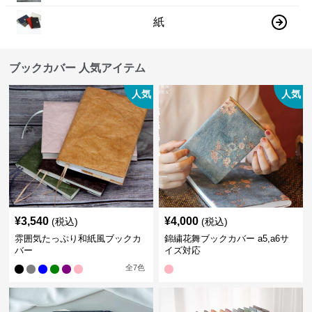
紙
ブックカバー 人気アイテム
人気
人気
¥
3,540
¥
4,000
(税込)
(税込)
雰囲気たっぷり和紙風ブックカ
錦繍花舞ブックカバー a5,a6サ
バー
イズ対応
全
7
色