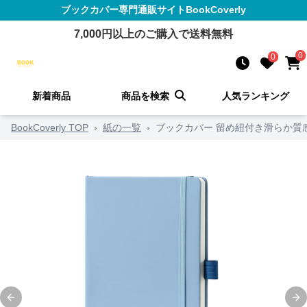
ブックカバー
専門通販サイト
BookCoverly
7,000
円以上のご購入で送料無料
0
0
新着商品
商品を検索
人気ランキング
BookCoverly TOP
›
紙の一覧
›
ブックカバー 留め紐付き滑らか質
Previous slide
Ne