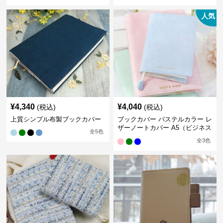
人気
¥
4,340
¥
4,040
(税込)
(税込)
上質シンプル布製ブックカバー
ブックカバー パステルカラー レ
ザーノートカバー A5（ビジネス
全
5
色
書）A6（文庫本）対応
全
3
色