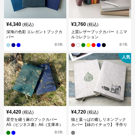
¥
4,340
¥
3,760
(税込)
(税込)
深海の色彩 エレガントブックカ
上質レザーブックカバー ミニマ
バー
ルコレクション
全
3
色
全
7
色
人気
¥
4,420
¥
4,720
(税込)
(税込)
星空を纏う麻のブックカバー
猫と葉っぱの癒しリネンブック
A5（ビジネス書）A6（文庫本）
カバー【緑のイチョウ】 手作り
全
2
色