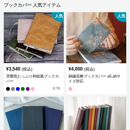
ブックカバー 人気アイテム
人気
人気
¥
3,540
¥
4,000
(税込)
(税込)
雰囲気たっぷり和紙風ブックカ
錦繍花舞ブックカバー a5,a6サ
バー
イズ対応
全
7
色