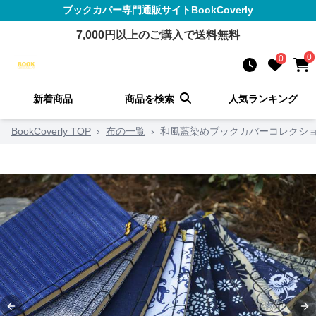
ブックカバー
専門通販サイト
BookCoverly
7,000
円以上のご購入で送料無料
0
0
新着商品
商品を検索
人気ランキング
BookCoverly TOP
›
布の一覧
›
和風藍染めブックカバーコレクシ
Previous slide
Ne