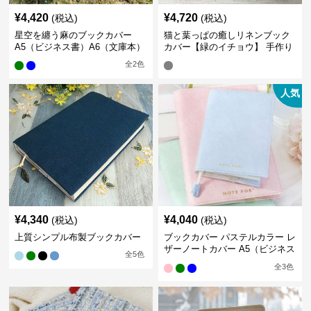
¥
4,420
¥
4,720
(税込)
(税込)
星空を纏う麻のブックカバー
猫と葉っぱの癒しリネンブック
A5（ビジネス書）A6（文庫本）
カバー【緑のイチョウ】 手作り
全
2
色
人気
¥
4,340
¥
4,040
(税込)
(税込)
上質シンプル布製ブックカバー
ブックカバー パステルカラー レ
ザーノートカバー A5（ビジネス
全
5
色
書）A6（文庫本）対応
全
3
色