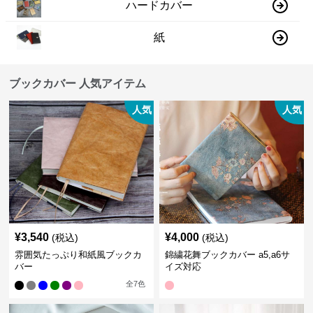
ハードカバー
紙
ブックカバー 人気アイテム
人気
人気
¥
3,540
¥
4,000
(税込)
(税込)
雰囲気たっぷり和紙風ブックカ
錦繍花舞ブックカバー a5,a6サ
バー
イズ対応
全
7
色