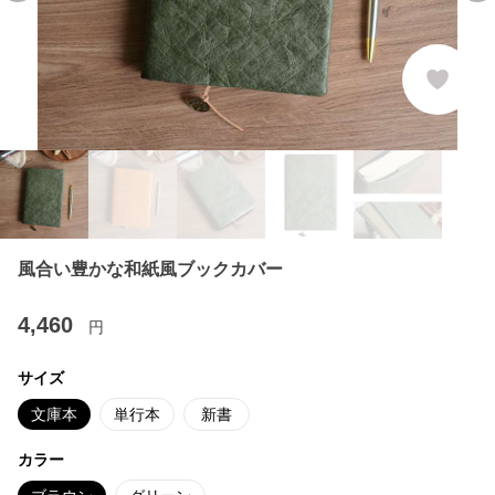
風合い豊かな和紙風ブックカバー
4,460
円
サイズ
文庫本
単行本
新書
カラー