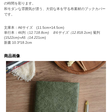
の時間を彩ります。
和モダンな雰囲気が漂う、大切な本を守る布素材のブックカバー
です。
文庫本：A6サイズ (11.5cm×14.5cm)
単行本：46判（12.7
18.8cm) Ｂ6サイズ（12.8
18.2cm) 菊判
(15
22cm)=A5（14.2
21cm)
新書:10.3*18.2cm
商品画像