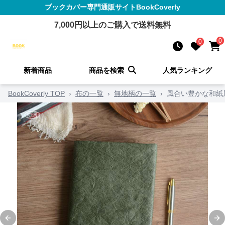
ブックカバー
専門通販サイト
BookCoverly
7,000
円以上のご購入で送料無料
0
0
新着商品
商品を検索
人気ランキング
BookCoverly TOP
›
布の一覧
›
無地柄の一覧
›
風合い豊かな和紙
Previous slide
Ne