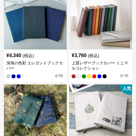
¥
4,340
¥
3,760
(税込)
(税込)
深海の色彩 エレガントブックカ
上質レザーブックカバー ミニマ
バー
ルコレクション
全
3
色
全
7
色
人気