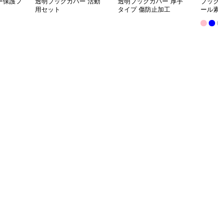
ー保護フ
透明ブックカバー 活動
透明ブックカバー 厚手
ブッ
用セット
タイプ 傷防止加工
ール
クカ