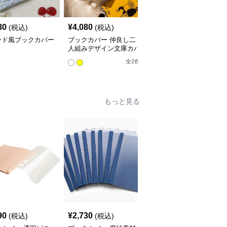
80
¥
4,080
¥
3,760
(税込)
(税込)
(税込)
ード風ブックカバー
ブックカバー 仲良し二
星空の渦巻きブックカバ
人組みデザイン文庫カバ
ー布
ー
全
2
色
もっと見る
90
¥
2,730
¥
3,520
(税込)
(税込)
(税込)