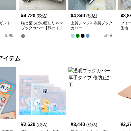
¥
4,720
¥
4,340
¥
3,8
(税込)
(税込)
ガント
猫と葉っぱの癒しリネン
上質シンプル布製ブック
ツイ
ブックカバー【緑のイチ
カバー
生地
ョウ】 手作り
全
3
色
全
5
色
アイテム
¥
2,620
¥
3,440
¥
2,3
(税込)
(税込)