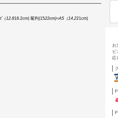
ズ（12.8
18.2cm) 菊判(15
22cm)=A5（14.2
21cm)
お
ビ
応
P
P