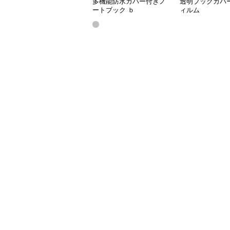
多機能防水カバー付きノ
透明ブックカバ
ートブック ｂ
ィルム
5（25.6*18.6）,a5(20.5*14.2)