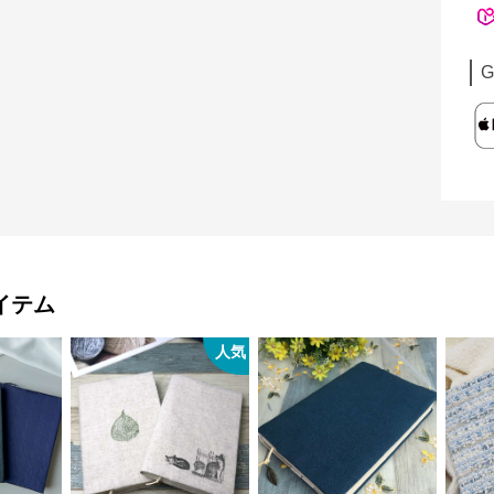
G
イテム
人気