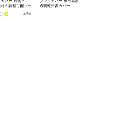
クカバー 透明ビニ
ブックカバー 磨砂素材
ブックカバー 料理レシ
素材の調整可能ブッ
透明報告書カバー
ピ用透明ノートカバー
バー
全
4
色