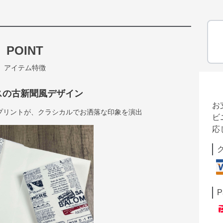
POINT
アイテム特徴
スの古新聞風デザイン
お
プリントが、クラシカルでお洒落な印象を演出
ビ
応
P