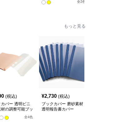
全
2
色
もっと見る
90
¥
2,730
¥
3,520
(税込)
(税込)
(税込)
クカバー 透明ビニ
ブックカバー 磨砂素材
ブックカバー 料理レシ
素材の調整可能ブッ
透明報告書カバー
ピ用透明ノートカバー
バー
全
4
色