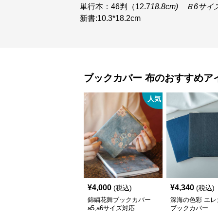
単行本：46判（12.7
18.8cm) Ｂ6サイ
新書:10.3*18.2cm
ブックカバー
布
のおすすめア
人気
¥
4,000
¥
4,340
(税込)
(税込)
錦繍花舞ブックカバー
深海の色彩 エレ
a5,a6サイズ対応
ブックカバー