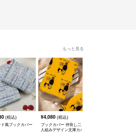
もっと見る
人
80
¥
4,080
¥
3,760
(税込)
(税込)
(税込)
ード風ブックカバー
ブックカバー 仲良し二
星空の渦巻きブックカバ
人組みデザイン文庫カバ
ー布
ー