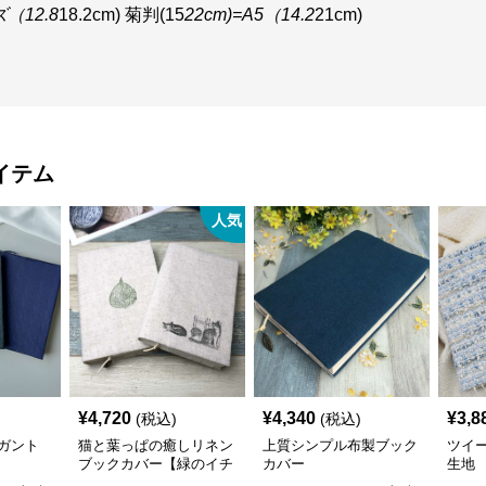
ズ（12.8
18.2cm) 菊判(15
22cm)=A5（14.2
21cm)
イテム
人気
¥
4,720
¥
4,340
¥
3,8
(税込)
(税込)
ガント
猫と葉っぱの癒しリネン
上質シンプル布製ブック
ツイ
ブックカバー【緑のイチ
カバー
生地
ョウ】 手作り