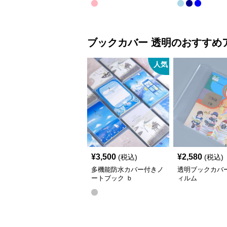
ブックカバー
透明
のおすすめ
人気
¥
3,500
¥
2,580
(税込)
(税込)
多機能防水カバー付きノ
透明ブックカバ
ートブック ｂ
ィルム
5（25.6*18.6）,a5(20.5*14.2)