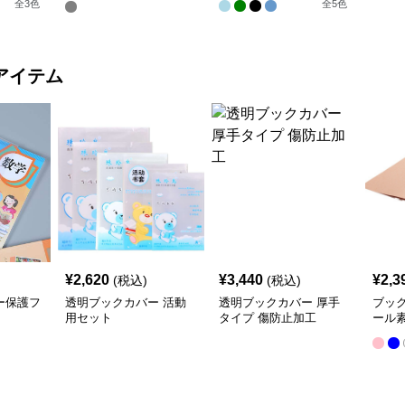
全
3
色
全
5
色
アイテム
¥
2,620
¥
3,440
¥
2,3
(税込)
(税込)
ー保護フ
透明ブックカバー 活動
透明ブックカバー 厚手
ブッ
用セット
タイプ 傷防止加工
ール
クカ