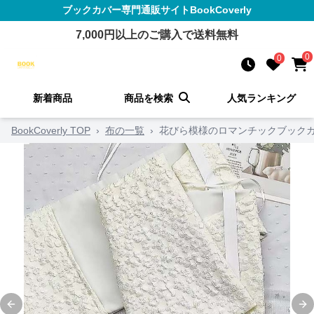
ブックカバー
専門通販サイト
BookCoverly
7,000
円以上のご購入で送料無料
0
0
新着商品
商品を検索
人気ランキング
BookCoverly TOP
›
布の一覧
›
花びら模様のロマンチックブック
Previous slide
Ne