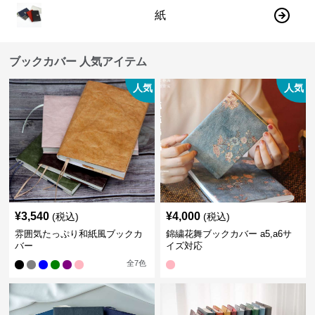
紙
ブックカバー 人気アイテム
人気
人気
¥
3,540
¥
4,000
(税込)
(税込)
雰囲気たっぷり和紙風ブックカ
錦繍花舞ブックカバー a5,a6サ
バー
イズ対応
全
7
色