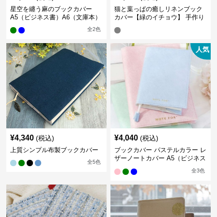
星空を纏う麻のブックカバー
猫と葉っぱの癒しリネンブック
A5（ビジネス書）A6（文庫本）
カバー【緑のイチョウ】 手作り
全
2
色
人気
¥
4,340
¥
4,040
(税込)
(税込)
上質シンプル布製ブックカバー
ブックカバー パステルカラー レ
ザーノートカバー A5（ビジネス
全
5
色
書）A6（文庫本）対応
全
3
色