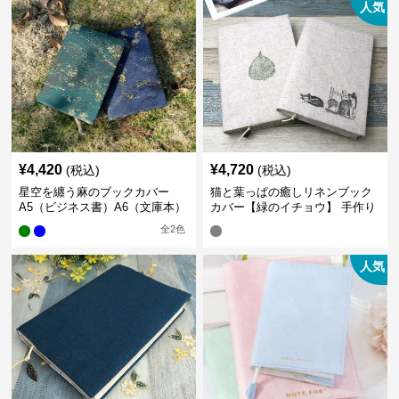
人気
¥
4,420
¥
4,720
(税込)
(税込)
星空を纏う麻のブックカバー
猫と葉っぱの癒しリネンブック
A5（ビジネス書）A6（文庫本）
カバー【緑のイチョウ】 手作り
全
2
色
人気