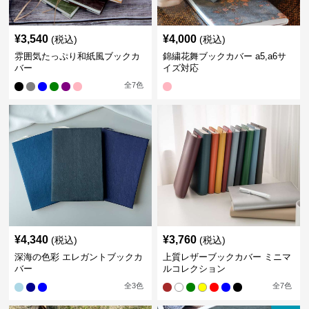
¥
3,540
¥
4,000
(税込)
(税込)
雰囲気たっぷり和紙風ブックカ
錦繍花舞ブックカバー a5,a6サ
バー
イズ対応
全
7
色
¥
4,340
¥
3,760
(税込)
(税込)
深海の色彩 エレガントブックカ
上質レザーブックカバー ミニマ
バー
ルコレクション
全
3
色
全
7
色