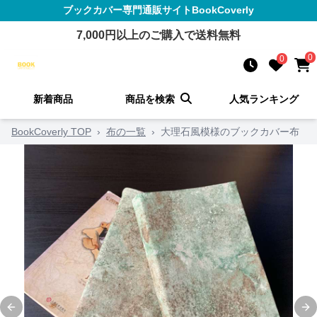
ブックカバー
専門通販サイト
BookCoverly
7,000
円以上のご購入で送料無料
0
0
新着商品
商品を検索
人気ランキング
BookCoverly TOP
›
布の一覧
›
大理石風模様のブックカバー布
Previous slide
Ne