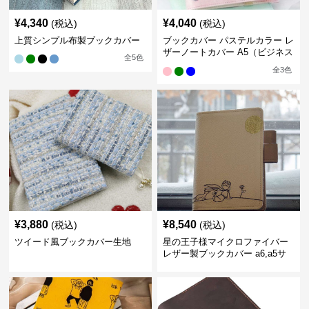
¥
4,340
¥
4,040
(税込)
(税込)
上質シンプル布製ブックカバー
ブックカバー パステルカラー レ
ザーノートカバー A5（ビジネス
全
5
色
書）A6（文庫本）対応
全
3
色
¥
3,880
¥
8,540
(税込)
(税込)
ツイード風ブックカバー生地
星の王子様マイクロファイバー
レザー製ブックカバー a6,a5サ
イズ対応