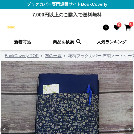
ブックカバー
専門通販サイト
BookCoverly
7,000
円以上のご購入で送料無料
0
0
新着商品
商品を検索
人気ランキング
BookCoverly TOP
›
布の一覧
›
花柄ブックカバー 布製ノートケー
Previous slide
Ne