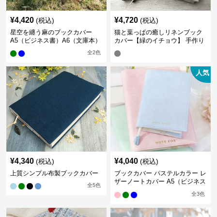
¥
4,420
¥
4,720
(税込)
(税込)
星空を纏う麻のブックカバー
猫と葉っぱの癒しリネンブック
A5（ビジネス書）A6（文庫本）
カバー【緑のイチョウ】 手作り
全
2
色
人気
¥
4,340
¥
4,040
(税込)
(税込)
上質シンプル布製ブックカバー
ブックカバー パステルカラー レ
ザーノートカバー A5（ビジネス
全
5
色
書）A6（文庫本）対応
全
3
色