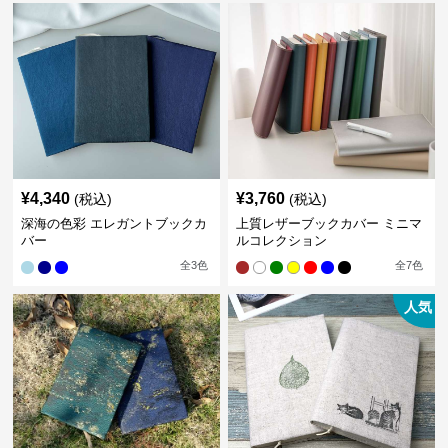
¥
4,340
¥
3,760
(税込)
(税込)
深海の色彩 エレガントブックカ
上質レザーブックカバー ミニマ
バー
ルコレクション
全
3
色
全
7
色
人気