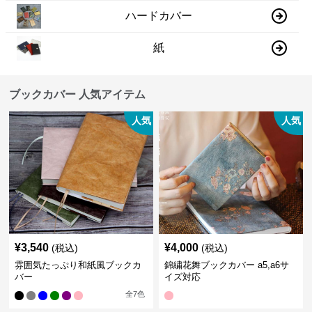
ハードカバー
紙
ブックカバー 人気アイテム
人気
人気
¥
3,540
¥
4,000
(税込)
(税込)
雰囲気たっぷり和紙風ブックカ
錦繍花舞ブックカバー a5,a6サ
バー
イズ対応
全
7
色