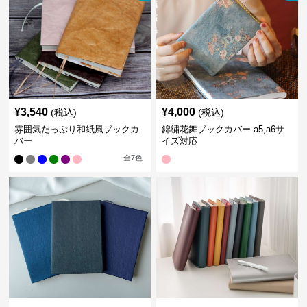
¥
3,540
¥
4,000
(税込)
(税込)
雰囲気たっぷり和紙風ブックカ
錦繍花舞ブックカバー a5,a6サ
バー
イズ対応
全
7
色