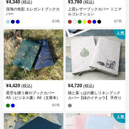
¥
4,340
¥
3,760
(税込)
(税込)
深海の色彩 エレガントブックカ
上質レザーブックカバー ミニマ
バー
ルコレクション
全
3
色
全
7
色
人気
¥
4,420
¥
4,720
(税込)
(税込)
星空を纏う麻のブックカバー
猫と葉っぱの癒しリネンブック
A5（ビジネス書）A6（文庫本）
カバー【緑のイチョウ】 手作り
全
2
色
人気