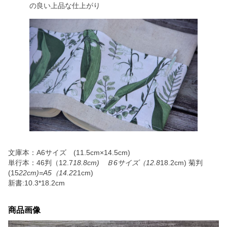
の良い上品な仕上がり
文庫本：A6サイズ (11.5cm×14.5cm)
単行本：46判（12.7
18.8cm) Ｂ6サイズ（12.8
18.2cm) 菊判
(15
22cm)=A5（14.2
21cm)
新書:10.3*18.2cm
商品画像