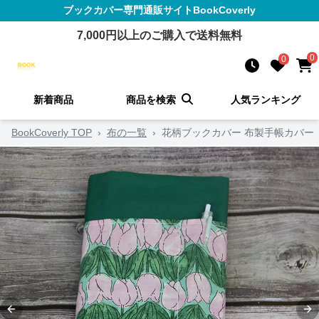
ブックカバー
専門通販サイト
BookCoverly
7,000
円以上のご購入で送料無料
0
0
新着商品
商品を検索
人気ランキング
BookCoverly TOP
›
布の一覧
›
花柄ブックカバー 布製手帳カバー
Previous slide
Ne