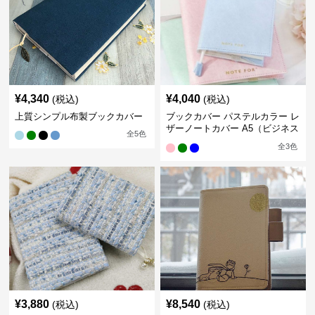
¥
4,340
¥
4,040
(税込)
(税込)
上質シンプル布製ブックカバー
ブックカバー パステルカラー レ
ザーノートカバー A5（ビジネス
全
5
色
書）A6（文庫本）対応
全
3
色
¥
3,880
¥
8,540
(税込)
(税込)