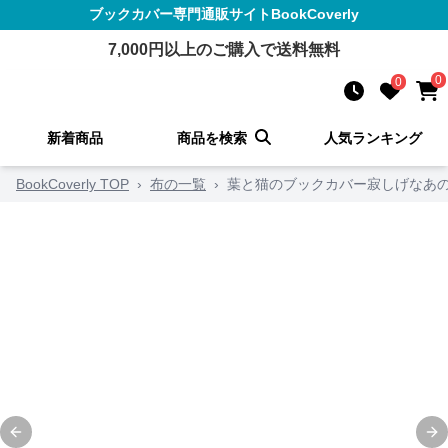
ブックカバー
専門通販サイト
BookCoverly
7,000
円以上のご購入で送料無料
0
0
新着商品
商品を検索
人気ランキング
BookCoverly TOP
›
布の一覧
›
葉と猫のブックカバー寂しげなあ
Previous slide
Ne