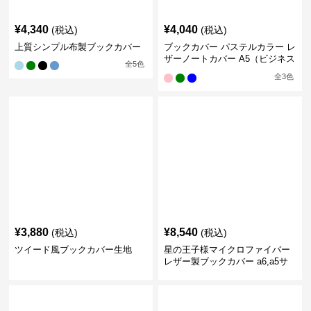
¥
4,340
¥
4,040
(税込)
(税込)
上質シンプル布製ブックカバー
ブックカバー パステルカラー レ
ザーノートカバー A5（ビジネス
全
5
色
書）A6（文庫本）対応
全
3
色
¥
3,880
¥
8,540
(税込)
(税込)
ツイード風ブックカバー生地
星の王子様マイクロファイバー
レザー製ブックカバー a6,a5サ
イズ対応