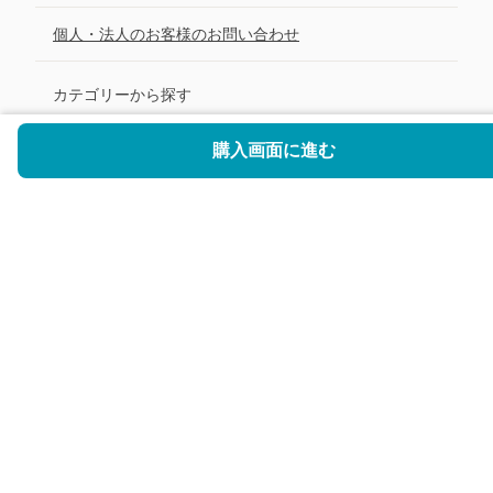
個人・法人のお客様のお問い合わせ
カテゴリーから探す
・
革
購入画面に進む
・
布
・
透明
・
ハードカバー
・
紙
関連サイト
・
ノートカバー専門通販サイト ノトレア
・
メイクボックス専門通販サイト Glamcase
・
トイレ収納専門通販サイト Tidyspot
・
ランドリーバスケット専門通販サイト バスケッタ
・
キッチン ゴミ箱専門通販サイト TrashFit
・
グッズ収納専門通販サイト Sukkiri Store
・
アルバム専門通販サイト アルバムナ