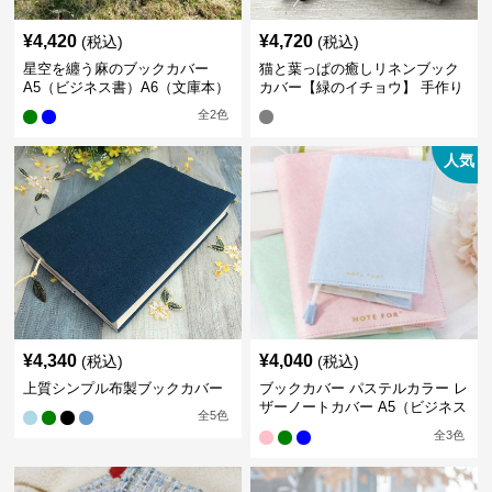
¥
4,420
¥
4,720
(税込)
(税込)
星空を纏う麻のブックカバー
猫と葉っぱの癒しリネンブック
A5（ビジネス書）A6（文庫本）
カバー【緑のイチョウ】 手作り
全
2
色
人気
¥
4,340
¥
4,040
(税込)
(税込)
上質シンプル布製ブックカバー
ブックカバー パステルカラー レ
ザーノートカバー A5（ビジネス
全
5
色
書）A6（文庫本）対応
全
3
色