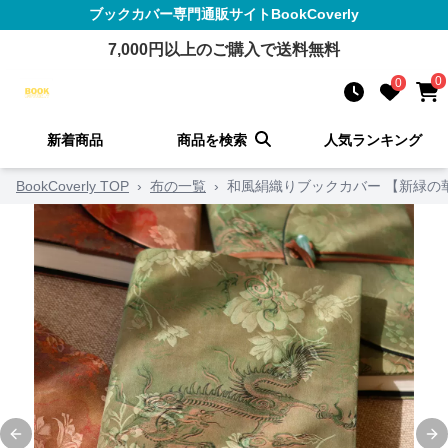
ブックカバー
専門通販サイト
BookCoverly
7,000
円以上のご購入で送料無料
0
0
新着商品
商品を検索
人気ランキング
BookCoverly TOP
›
布の一覧
›
和風絹織りブックカバー 【新緑の
Previous slide
Ne