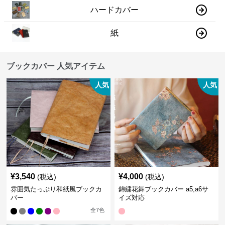
ハードカバー
紙
ブックカバー 人気アイテム
人気
人気
¥
3,540
¥
4,000
(税込)
(税込)
雰囲気たっぷり和紙風ブックカ
錦繍花舞ブックカバー a5,a6サ
バー
イズ対応
全
7
色