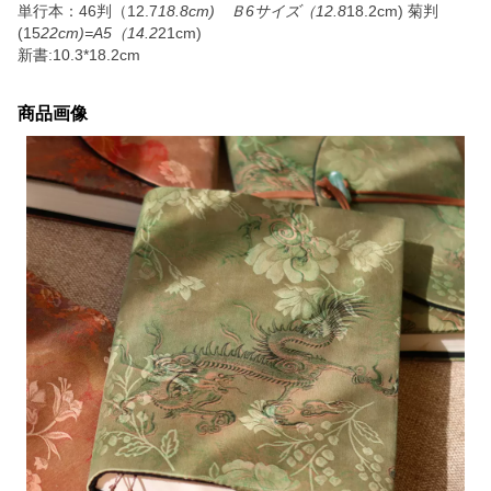
単行本：46判（12.7
18.8cm) Ｂ6サイズ（12.8
18.2cm) 菊判
(15
22cm)=A5（14.2
21cm)
新書:10.3*18.2cm
商品画像