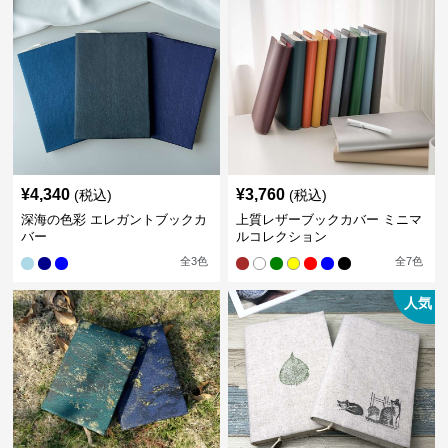
¥
4,340
¥
3,760
(税込)
(税込)
深海の色彩 エレガントブックカ
上質レザーブックカバー ミニマ
バー
ルコレクション
全
3
色
全
7
色
人気