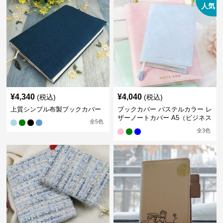
人気
¥
4,340
¥
4,040
(税込)
(税込)
上質シンプル布製ブックカバー
ブックカバー パステルカラー レ
ザーノートカバー A5（ビジネス
全
5
色
書）A6（文庫本）対応
全
3
色