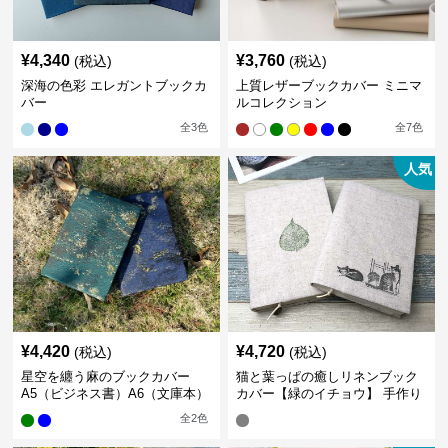
¥
4,340
¥
3,760
(税込)
(税込)
深海の色彩 エレガントブックカ
上質レザーブックカバー ミニマ
バー
ルコレクション
全
3
色
全
7
色
人気
¥
4,420
¥
4,720
(税込)
(税込)
星空を纏う麻のブックカバー
猫と葉っぱの癒しリネンブック
A5（ビジネス書）A6（文庫本）
カバー【緑のイチョウ】 手作り
全
2
色