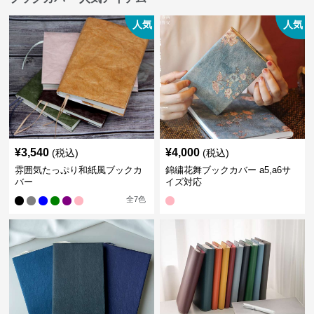
人気
人気
¥
3,540
¥
4,000
(税込)
(税込)
雰囲気たっぷり和紙風ブックカ
錦繍花舞ブックカバー a5,a6サ
バー
イズ対応
全
7
色