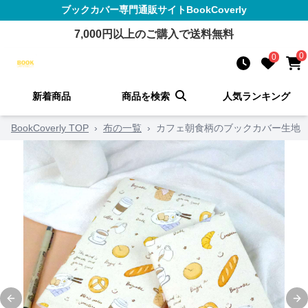
ブックカバー
専門通販サイト
BookCoverly
7,000
円以上のご購入で送料無料
0
0
新着商品
商品を検索
人気ランキング
BookCoverly TOP
›
布の一覧
›
カフェ朝食柄のブックカバー生地
Previous slide
Ne