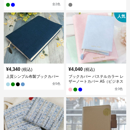
全
2
色
人気
¥
4,340
¥
4,040
(税込)
(税込)
上質シンプル布製ブックカバー
ブックカバー パステルカラー レ
ザーノートカバー A5（ビジネス
全
5
色
書）A6（文庫本）対応
全
3
色