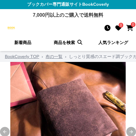
ブックカバー
専門通販サイト
BookCoverly
7,000
円以上のご購入で送料無料
0
0
新着商品
商品を検索
人気ランキング
BookCoverly TOP
›
布の一覧
›
しっとり質感のスエード調ブック
Previous slide
Ne