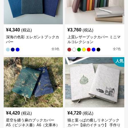
¥
4,340
¥
3,760
(税込)
(税込)
深海の色彩 エレガントブックカ
上質レザーブックカバー ミニマ
バー
ルコレクション
全
3
色
全
7
色
人気
¥
4,420
¥
4,720
(税込)
(税込)
星空を纏う麻のブックカバー
猫と葉っぱの癒しリネンブック
A5（ビジネス書）A6（文庫本）
カバー【緑のイチョウ】 手作り