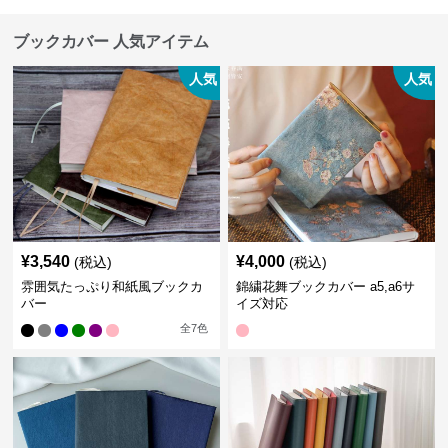
ブックカバー 人気アイテム
人気
人気
¥
3,540
¥
4,000
(税込)
(税込)
雰囲気たっぷり和紙風ブックカ
錦繍花舞ブックカバー a5,a6サ
バー
イズ対応
全
7
色