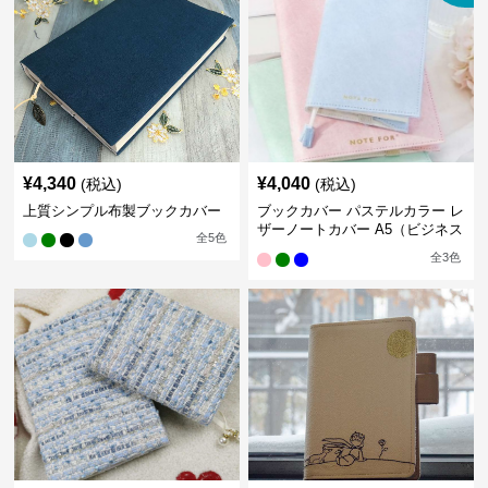
¥
4,340
¥
4,040
(税込)
(税込)
上質シンプル布製ブックカバー
ブックカバー パステルカラー レ
ザーノートカバー A5（ビジネス
全
5
色
書）A6（文庫本）対応
全
3
色