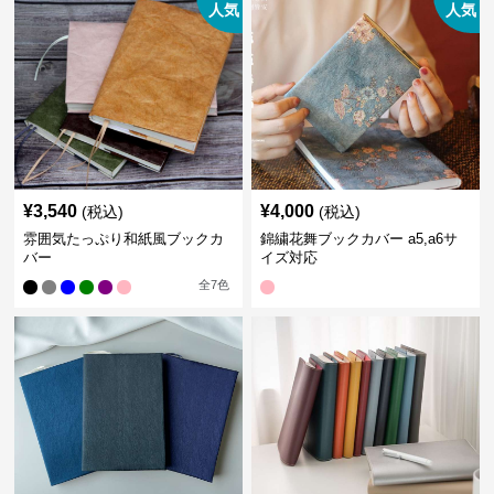
人気
人気
¥
3,540
¥
4,000
(税込)
(税込)
雰囲気たっぷり和紙風ブックカ
錦繍花舞ブックカバー a5,a6サ
バー
イズ対応
全
7
色