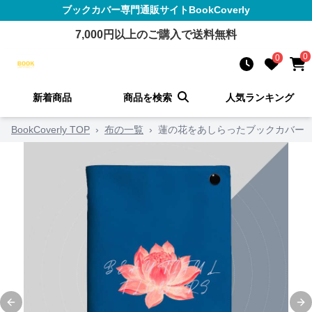
ブックカバー
専門通販サイト
BookCoverly
7,000
円以上のご購入で送料無料
0
0
新着商品
商品を検索
人気ランキング
BookCoverly TOP
›
布の一覧
›
蓮の花をあしらったブックカバー
Previous slide
Ne