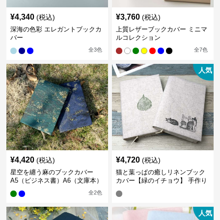
¥
4,340
¥
3,760
(税込)
(税込)
深海の色彩 エレガントブックカ
上質レザーブックカバー ミニマ
バー
ルコレクション
全
3
色
全
7
色
人気
¥
4,420
¥
4,720
(税込)
(税込)
星空を纏う麻のブックカバー
猫と葉っぱの癒しリネンブック
A5（ビジネス書）A6（文庫本）
カバー【緑のイチョウ】 手作り
全
2
色
人気