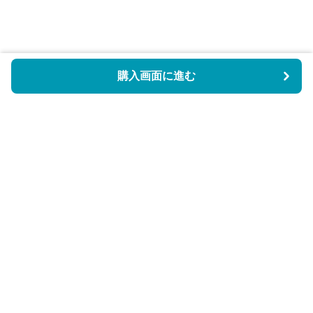
購入画面に進む
BookCoverly
について
会社概要