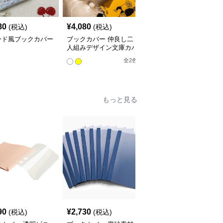
80
¥
4,080
¥
3,760
(税込)
(税込)
(税込)
ード風ブックカバー
ブックカバー 仲良し二
星空の渦巻きブックカバ
人組みデザイン文庫カバ
ー布
ー
全
2
色
もっと見る
90
¥
2,730
¥
3,520
(税込)
(税込)
(税込)