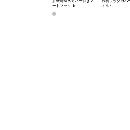
多機能防水カバー付きノ
透明ブックカバ
ートブック ｂ
ィルム
5（25.6*18.6）,a5(20.5*14.2)