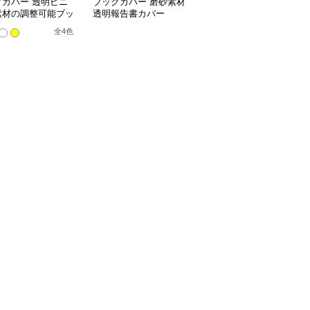
クカバー 透明ビニ
ブックカバー 磨砂素材
ブックカバー 料理レシ
素材の調整可能ブッ
透明報告書カバー
ピ用透明ノートカバー
バー
全
4
色