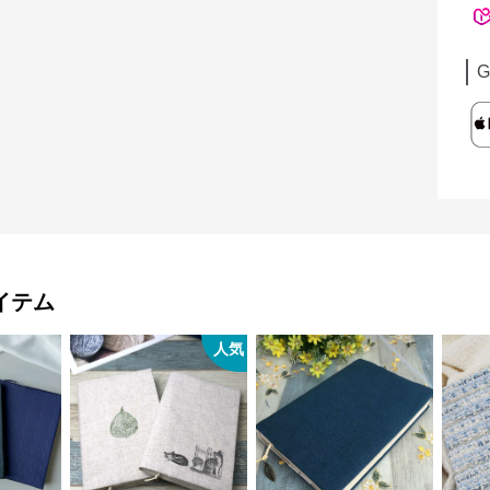
G
イテム
人気