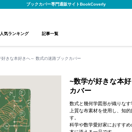
ブックカバー
専門通販サイト
BookCoverly
人気ランキング
記事一覧
が好きな本好きへ～ 数式の迷路ブックカバー
~数学が好きな本好
カバー
数式と幾何学図形が織りなす
上質な布素材を使用し、知的
す。
科学や数学愛好家におすすめ
本に添える一品です。