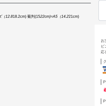
ズ（12.8
18.2cm) 菊判(15
22cm)=A5（14.2
21cm)
お
ビ
応
P
P