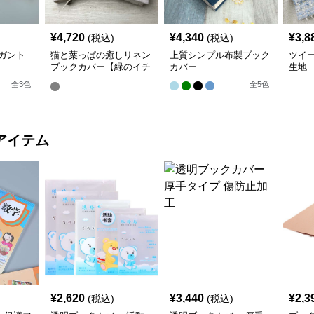
¥
4,720
¥
4,340
¥
3,8
(税込)
(税込)
ガント
猫と葉っぱの癒しリネン
上質シンプル布製ブック
ツイ
ブックカバー【緑のイチ
カバー
生地
ョウ】 手作り
全
3
色
全
5
色
アイテム
¥
2,620
¥
3,440
¥
2,3
(税込)
(税込)