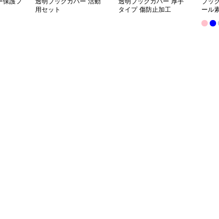
ー保護フ
透明ブックカバー 活動
透明ブックカバー 厚手
ブッ
用セット
タイプ 傷防止加工
ール
クカ