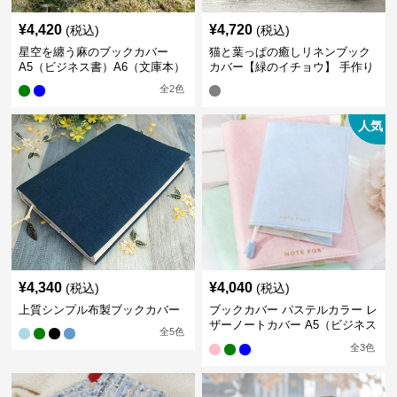
¥
4,420
¥
4,720
(税込)
(税込)
星空を纏う麻のブックカバー
猫と葉っぱの癒しリネンブック
A5（ビジネス書）A6（文庫本）
カバー【緑のイチョウ】 手作り
全
2
色
人気
¥
4,340
¥
4,040
(税込)
(税込)
上質シンプル布製ブックカバー
ブックカバー パステルカラー レ
ザーノートカバー A5（ビジネス
全
5
色
書）A6（文庫本）対応
全
3
色