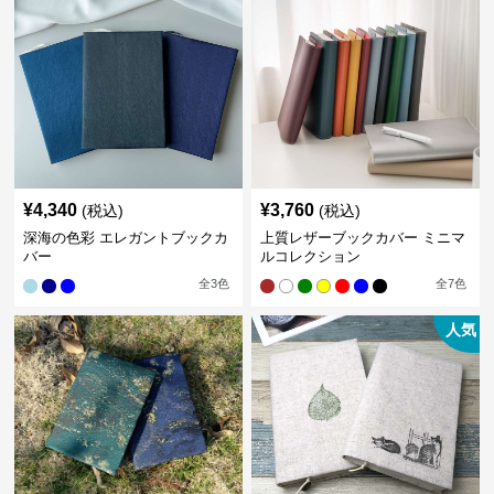
¥
4,340
¥
3,760
(税込)
(税込)
深海の色彩 エレガントブックカ
上質レザーブックカバー ミニマ
バー
ルコレクション
全
3
色
全
7
色
人気