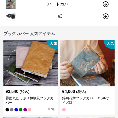
ハードカバー
紙
ブックカバー 人気アイテム
人気
人気
¥
3,540
¥
4,000
(税込)
(税込)
雰囲気たっぷり和紙風ブックカ
錦繍花舞ブックカバー a5,a6サ
バー
イズ対応
全
7
色