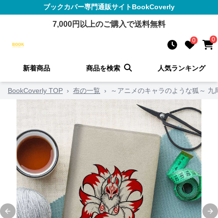
ブックカバー
専門通販サイト
BookCoverly
7,000
円以上のご購入で送料無料
0
0
新着商品
商品を検索
人気ランキング
BookCoverly TOP
›
布の一覧
›
～アニメのキャラのような狐～ 九
Previous slide
Ne