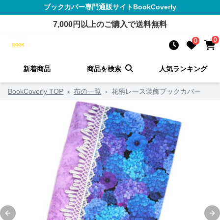
ブックカバー
専門通販サイト
BookCoverly
7,000
円以上のご購入で送料無料
0
0
新着商品
商品を検索
人気ランキング
BookCoverly TOP
›
布の一覧
›
花柄レース装飾ブックカバー
Previous slide
Ne