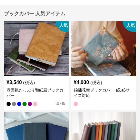
ブックカバー 人気アイテム
人気
人気
¥
3,540
¥
4,000
(税込)
(税込)
雰囲気たっぷり和紙風ブックカ
錦繍花舞ブックカバー a5,a6サ
バー
イズ対応
全
7
色