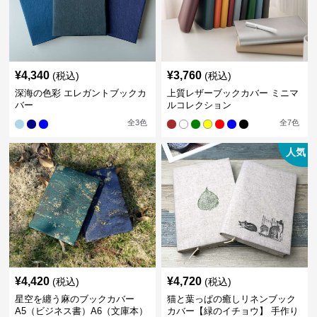
¥
4,340
¥
3,760
(税込)
(税込)
深海の色彩 エレガントブックカ
上質レザーブックカバー ミニマ
バー
ルコレクション
全
3
色
全
7
色
人気
¥
4,420
¥
4,720
(税込)
(税込)
星空を纏う麻のブックカバー
猫と葉っぱの癒しリネンブック
A5（ビジネス書）A6（文庫本）
カバー【緑のイチョウ】 手作り