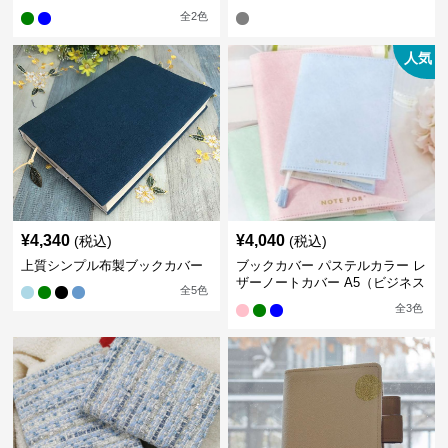
全
2
色
人気
¥
4,340
¥
4,040
(税込)
(税込)
上質シンプル布製ブックカバー
ブックカバー パステルカラー レ
ザーノートカバー A5（ビジネス
全
5
色
書）A6（文庫本）対応
全
3
色