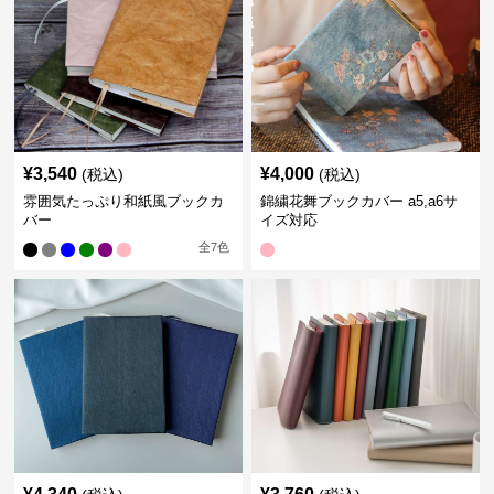
¥
3,540
¥
4,000
(税込)
(税込)
雰囲気たっぷり和紙風ブックカ
錦繍花舞ブックカバー a5,a6サ
バー
イズ対応
全
7
色