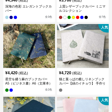
¥
4,340
¥
3,760
(税込)
(税込)
深海の色彩 エレガントブックカ
上質レザーブックカバー ミニマ
バー
ルコレクション
全
3
色
全
7
色
人気
¥
4,420
¥
4,720
(税込)
(税込)
星空を纏う麻のブックカバー
猫と葉っぱの癒しリネンブック
A5（ビジネス書）A6（文庫本）
カバー【緑のイチョウ】 手作り
全
2
色
人気