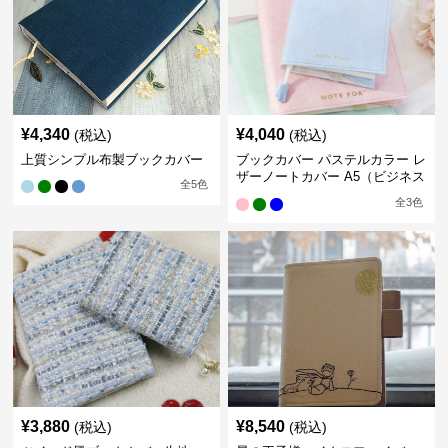
¥
4,340
¥
4,040
(税込)
(税込)
上質シンプル布製ブックカバー
ブックカバー パステルカラー レ
ザーノートカバー A5（ビジネス
全
5
色
書）A6（文庫本）対応
全
3
色
¥
3,880
¥
8,540
(税込)
(税込)