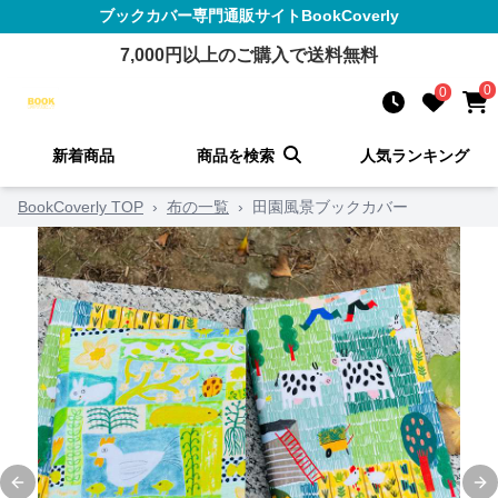
ブックカバー
専門通販サイト
BookCoverly
7,000
円以上のご購入で送料無料
0
0
新着商品
商品を検索
人気ランキング
BookCoverly TOP
›
布の一覧
›
田園風景ブックカバー
Previous slide
Ne