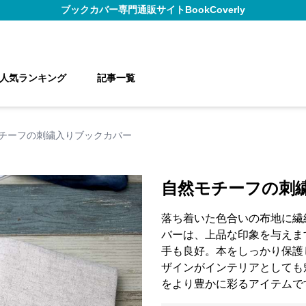
ブックカバー
専門通販サイト
BookCoverly
人気ランキング
記事一覧
チーフの刺繍入りブックカバー
自然モチーフの刺
落ち着いた色合いの布地に繊
バーは、上品な印象を与えま
手も良好。本をしっかり保護
ザインがインテリアとしても
をより豊かに彩るアイテムで