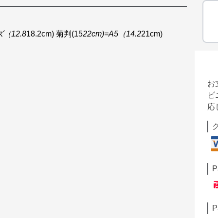
ズ（12.8
18.2cm) 菊判(15
22cm)=A5（14.2
21cm)
お
ビ
応
P
P