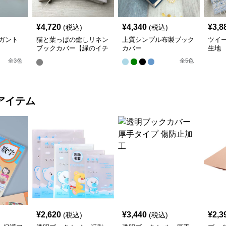
¥
4,720
¥
4,340
¥
3,8
(税込)
(税込)
ガント
猫と葉っぱの癒しリネン
上質シンプル布製ブック
ツイ
ブックカバー【緑のイチ
カバー
生地
ョウ】 手作り
全
3
色
全
5
色
アイテム
¥
2,620
¥
3,440
¥
2,3
(税込)
(税込)