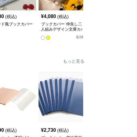
80
¥
4,080
¥
3,760
(税込)
(税込)
(税込)
ード風ブックカバー
ブックカバー 仲良し二
星空の渦巻きブックカバ
人組みデザイン文庫カバ
ー布
ー
全
2
色
もっと見る
90
¥
2,730
¥
3,520
(税込)
(税込)
(税込)