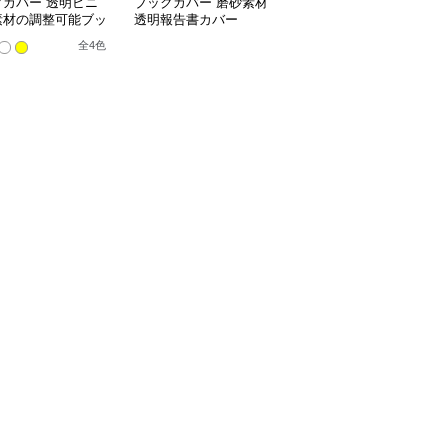
クカバー 透明ビニ
ブックカバー 磨砂素材
ブックカバー 料理レシ
素材の調整可能ブッ
透明報告書カバー
ピ用透明ノートカバー
バー
全
4
色