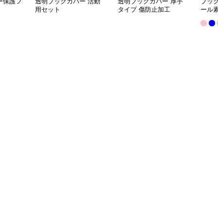
ー保護フ
透明ブックカバー 活動
透明ブックカバー 厚手
ブッ
用セット
タイプ 傷防止加工
ール
クカ