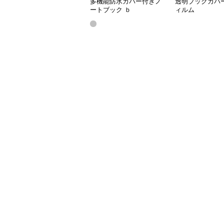
多機能防水カバー付きノ
透明ブックカバ
ートブック ｂ
ィルム
5（25.6*18.6）,a5(20.5*14.2)