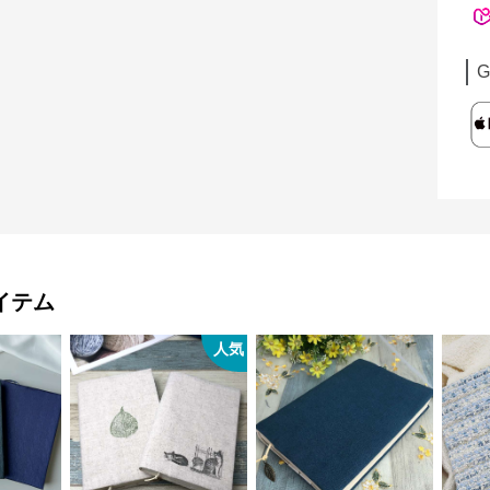
G
イテム
人気