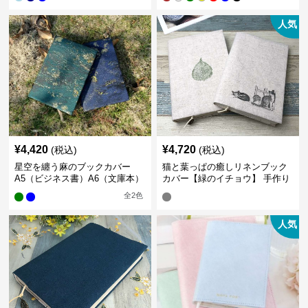
人気
¥
4,420
¥
4,720
(税込)
(税込)
星空を纏う麻のブックカバー
猫と葉っぱの癒しリネンブック
A5（ビジネス書）A6（文庫本）
カバー【緑のイチョウ】 手作り
全
2
色
人気