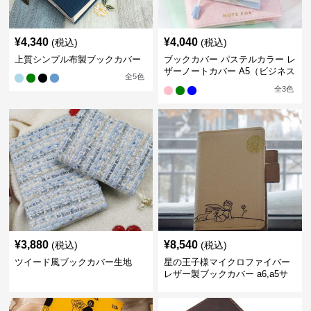
¥
4,340
¥
4,040
(税込)
(税込)
上質シンプル布製ブックカバー
ブックカバー パステルカラー レ
ザーノートカバー A5（ビジネス
全
5
色
書）A6（文庫本）対応
全
3
色
¥
3,880
¥
8,540
(税込)
(税込)
ツイード風ブックカバー生地
星の王子様マイクロファイバー
レザー製ブックカバー a6,a5サ
イズ対応