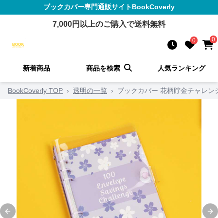
ブックカバー
専門通販サイト
BookCoverly
7,000
円以上のご購入で送料無料
0
0
新着商品
商品を検索
人気ランキング
BookCoverly TOP
›
透明の一覧
›
ブックカバー 花柄貯金チャレン
Previous slide
Ne