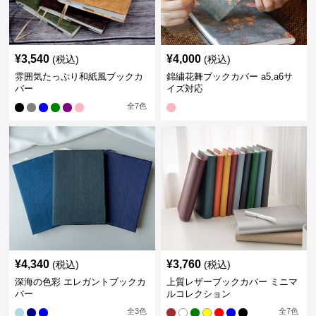
¥
3,540
¥
4,000
(税込)
(税込)
雰囲気たっぷり和紙風ブックカ
錦繍花舞ブックカバー a5,a6サ
バー
イズ対応
全
7
色
¥
4,340
¥
3,760
(税込)
(税込)
深海の色彩 エレガントブックカ
上質レザーブックカバー ミニマ
バー
ルコレクション
全
3
色
全
7
色