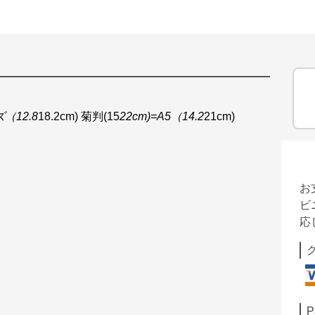
ズ（12.8
18.2cm) 菊判(15
22cm)=A5（14.2
21cm)
お
ビ
応
P