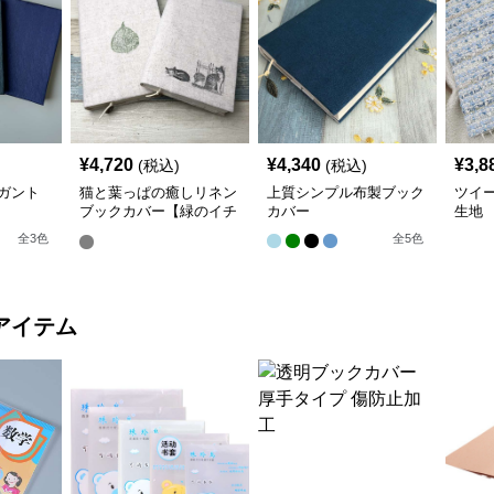
¥
4,720
¥
4,340
¥
3,8
(税込)
(税込)
ガント
猫と葉っぱの癒しリネン
上質シンプル布製ブック
ツイ
ブックカバー【緑のイチ
カバー
生地
ョウ】 手作り
全
3
色
全
5
色
アイテム