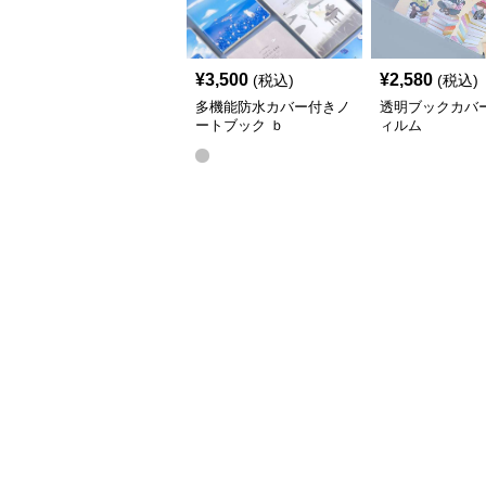
¥
3,500
¥
2,580
(税込)
(税込)
多機能防水カバー付きノ
透明ブックカバ
ートブック ｂ
ィルム
5（25.6*18.6）,a5(20.5*14.2)