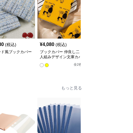
80
¥
4,080
¥
3,760
(税込)
(税込)
(税込)
ード風ブックカバー
ブックカバー 仲良し二
星空の渦巻きブックカバ
人組みデザイン文庫カバ
ー布
ー
全
2
色
もっと見る