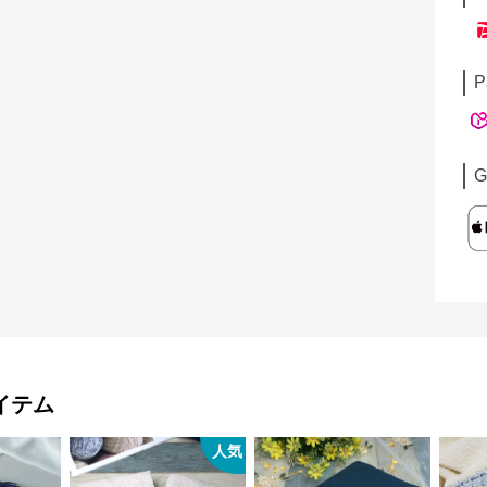
P
G
イテム
人気