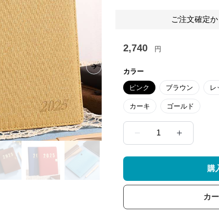
ご注文確定か
2,740
円
Next slide
カラー
ピンク
ブラウン
レ
カーキ
ゴールド
1
購
カー