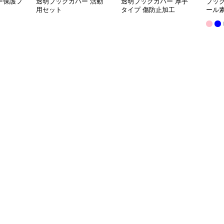
ー保護フ
透明ブックカバー 活動
透明ブックカバー 厚手
ブッ
用セット
タイプ 傷防止加工
ール
クカ