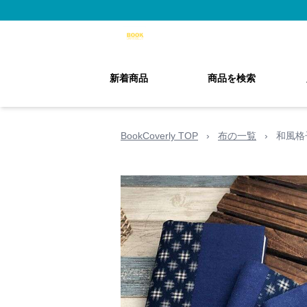
新着商品
商品を検索
BookCoverly TOP
›
布の一覧
›
和風格