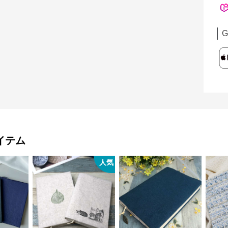
G
イテム
人気