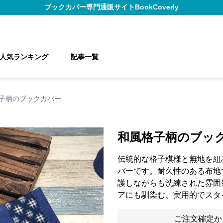
ブックカバー
専門通販サイト
BookCoverly
人気ランキング
記事一覧
子柄のブックカバー
和風格子柄のブッ
伝統的な格子模様と無地を組
バーです。耐久性のある布地
護しながらも洗練された雰囲
アにも馴染む、実用的でスタ
ご注文確定か