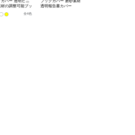
クカバー 透明ビニ
ブックカバー 磨砂素材
ブックカバー 料理レシ
素材の調整可能ブッ
透明報告書カバー
ピ用透明ノートカバー
バー
全
4
色