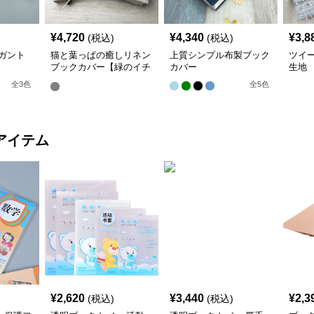
¥
4,720
¥
4,340
¥
3,8
(税込)
(税込)
ガント
猫と葉っぱの癒しリネン
上質シンプル布製ブック
ツイ
ブックカバー【緑のイチ
カバー
生地
ョウ】 手作り
全
3
色
全
5
色
アイテム
¥
2,620
¥
3,440
¥
2,3
(税込)
(税込)