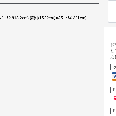
ズ（12.8
18.2cm) 菊判(15
22cm)=A5（14.2
21cm)
お
ビ
応
P
P