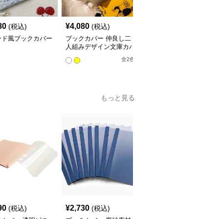
80
¥
4,080
¥
3,760
(税込)
(税込)
(税込)
ード風ブックカバー
ブックカバー 仲良し二
星空の渦巻きブックカバ
人組みデザイン文庫カバ
ー布
ー
全
2
色
もっと見る
90
¥
2,730
¥
3,520
(税込)
(税込)
(税込)