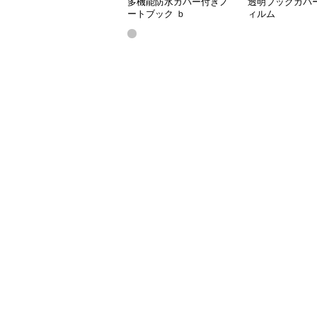
多機能防水カバー付きノ
透明ブックカバ
ートブック ｂ
ィルム
5（25.6*18.6）,a5(20.5*14.2)