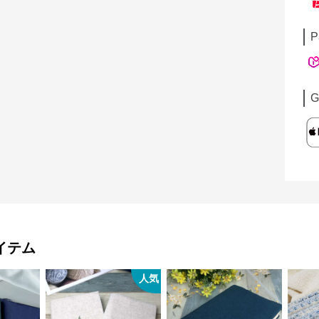
P
G
イテム
人気