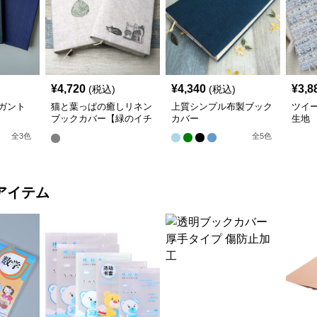
¥
4,720
¥
4,340
¥
3,8
(税込)
(税込)
ガント
猫と葉っぱの癒しリネン
上質シンプル布製ブック
ツイ
ブックカバー【緑のイチ
カバー
生地
ョウ】 手作り
全
3
色
全
5
色
アイテム