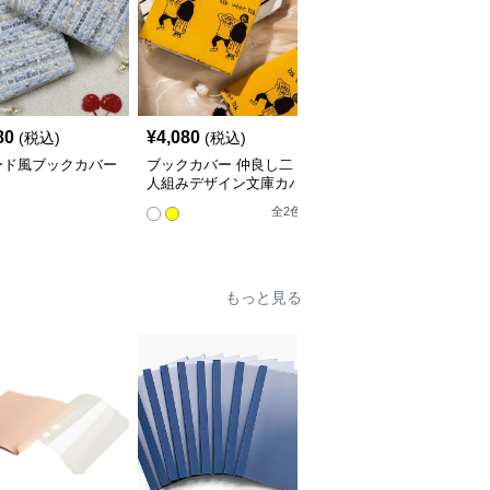
80
¥
4,080
¥
3,760
(税込)
(税込)
(税込)
ード風ブックカバー
ブックカバー 仲良し二
星空の渦巻きブックカバ
人組みデザイン文庫カバ
ー布
ー
全
2
色
もっと見る