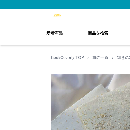
新着商品
商品を検索
BookCoverly TOP
›
布の一覧
›
輝きの