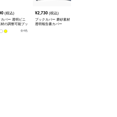
90
¥
2,730
¥
3,520
(税込)
(税込)
(税込)
クカバー 透明ビニ
ブックカバー 磨砂素材
ブックカバー 料理レシ
素材の調整可能ブッ
透明報告書カバー
ピ用透明ノートカバー
バー
全
4
色