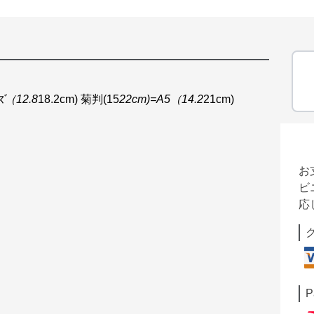
ズ（12.8
18.2cm) 菊判(15
22cm)=A5（14.2
21cm)
お
ビ
応
P