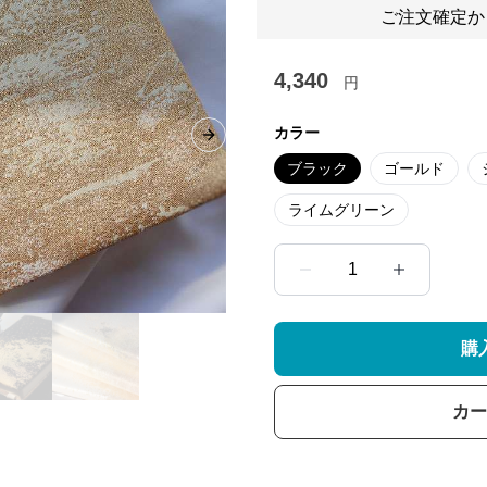
ご注文確定か
4,340
円
カラー
Next slide
ブラック
ゴールド
ライムグリーン
1
購
カー