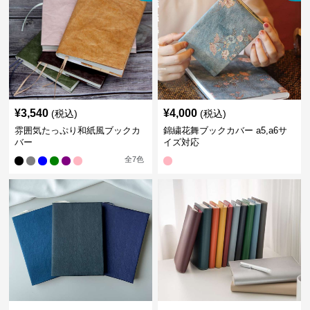
¥
3,540
¥
4,000
(税込)
(税込)
雰囲気たっぷり和紙風ブックカ
錦繍花舞ブックカバー a5,a6サ
バー
イズ対応
全
7
色