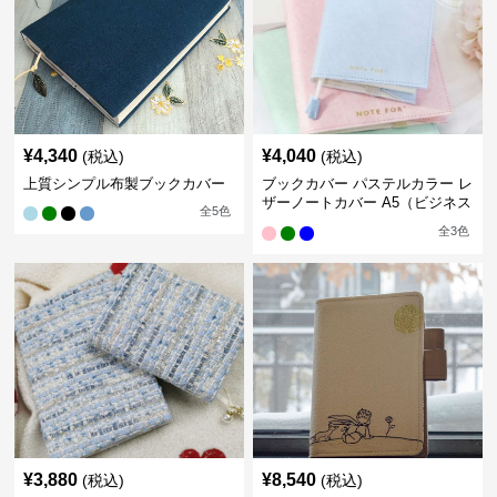
¥
4,340
¥
4,040
(税込)
(税込)
上質シンプル布製ブックカバー
ブックカバー パステルカラー レ
ザーノートカバー A5（ビジネス
全
5
色
書）A6（文庫本）対応
全
3
色
¥
3,880
¥
8,540
(税込)
(税込)