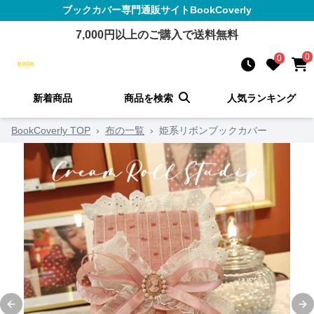
ブックカバー
専門通販サイト
BookCoverly
7,000
円以上のご購入で送料無料
0
0
新着商品
商品を検索
人気ランキング
BookCoverly TOP
›
布の一覧
›
姫系リボンブックカバー
Previous slide
Ne