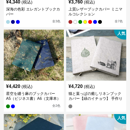
¥
4,340
¥
3,760
(税込)
(税込)
深海の色彩 エレガントブックカ
上質レザーブックカバー ミニマ
バー
ルコレクション
全
3
色
全
7
色
人気
¥
4,420
¥
4,720
(税込)
(税込)
星空を纏う麻のブックカバー
猫と葉っぱの癒しリネンブック
A5（ビジネス書）A6（文庫本）
カバー【緑のイチョウ】 手作り
全
2
色
人気