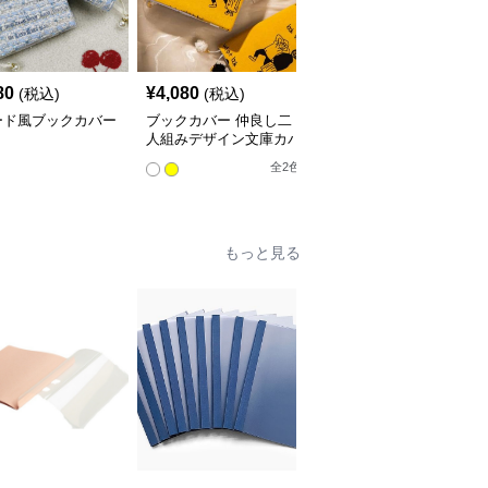
80
¥
4,080
¥
3,760
(税込)
(税込)
(税込)
ード風ブックカバー
ブックカバー 仲良し二
星空の渦巻きブックカバ
人組みデザイン文庫カバ
ー布
ー
全
2
色
もっと見る