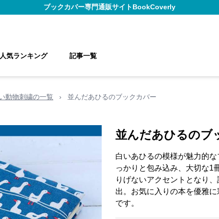
ブックカバー
専門通販サイト
BookCoverly
人気ランキング
記事一覧
い動物刺繍の一覧
›
並んだあひるのブックカバー
並んだあひるのブ
白いあひるの模様が魅力的な
っかりと包み込み、大切な1
りげないアクセントとなり、
出。お気に入りの本を優雅に
です。