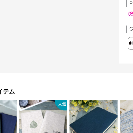
P
G
イテム
人気