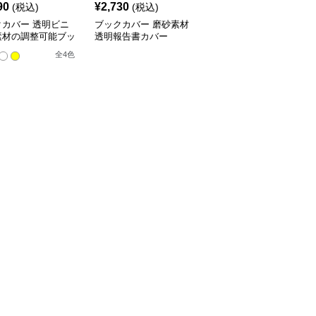
90
¥
2,730
¥
3,520
(税込)
(税込)
(税込)
クカバー 透明ビニ
ブックカバー 磨砂素材
ブックカバー 料理レシ
素材の調整可能ブッ
透明報告書カバー
ピ用透明ノートカバー
バー
全
4
色