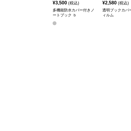
¥
3,500
¥
2,580
(税込)
(税込)
多機能防水カバー付きノ
透明ブックカバ
ートブック ｂ
ィルム
5（25.6*18.6）,a5(20.5*14.2)