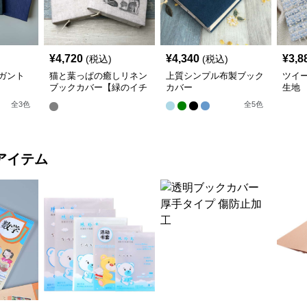
¥
4,720
¥
4,340
¥
3,8
(税込)
(税込)
ガント
猫と葉っぱの癒しリネン
上質シンプル布製ブック
ツイ
ブックカバー【緑のイチ
カバー
生地
ョウ】 手作り
全
3
色
全
5
色
アイテム