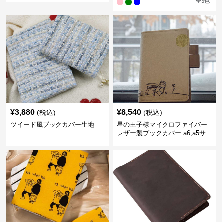
全
3
色
¥
3,880
¥
8,540
(税込)
(税込)
ツイード風ブックカバー生地
星の王子様マイクロファイバー
レザー製ブックカバー a6,a5サ
イズ対応