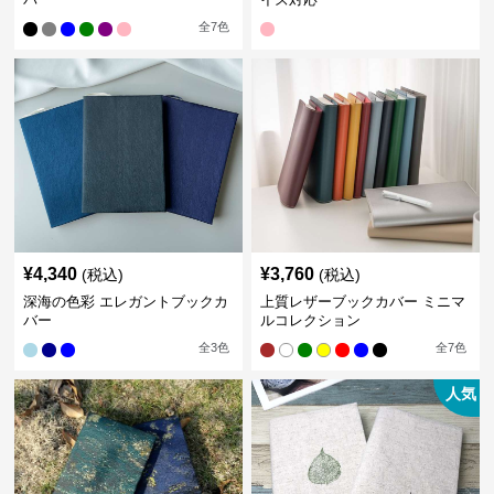
全
7
色
¥
4,340
¥
3,760
(税込)
(税込)
深海の色彩 エレガントブックカ
上質レザーブックカバー ミニマ
バー
ルコレクション
全
3
色
全
7
色
人気