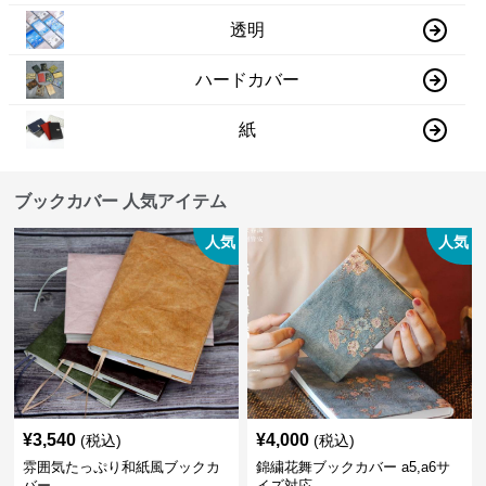
透明
ハードカバー
紙
ブックカバー 人気アイテム
人気
人気
¥
3,540
¥
4,000
(税込)
(税込)
雰囲気たっぷり和紙風ブックカ
錦繍花舞ブックカバー a5,a6サ
バー
イズ対応