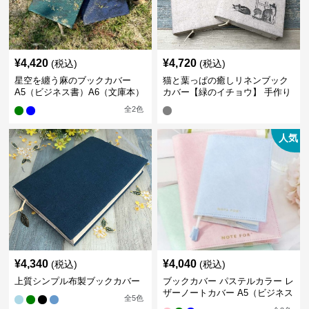
¥
4,420
¥
4,720
(税込)
(税込)
星空を纏う麻のブックカバー
猫と葉っぱの癒しリネンブック
A5（ビジネス書）A6（文庫本）
カバー【緑のイチョウ】 手作り
全
2
色
人気
¥
4,340
¥
4,040
(税込)
(税込)
上質シンプル布製ブックカバー
ブックカバー パステルカラー レ
ザーノートカバー A5（ビジネス
全
5
色
書）A6（文庫本）対応