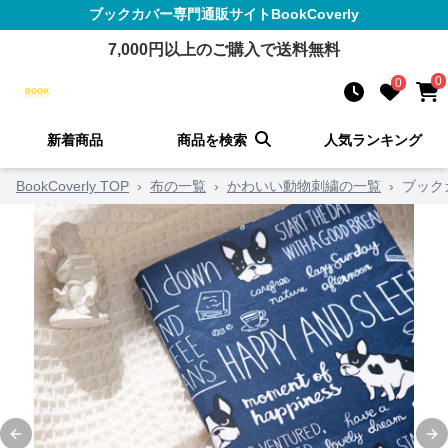
ブックカバー
専門通販サイト
BookCoverly
7,000
円以上のご購入で送料無料
0
0
新着商品
商品を検索
人気ランキング
BookCoverly TOP
›
布の一覧
›
かわいい動物刺繍の一覧
›
ブック
Previous slide
Ne