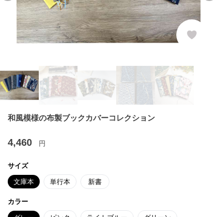
和風模様の布製ブックカバーコレクション
4,460
円
サイズ
文庫本
単行本
新書
カラー