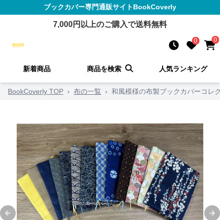
ブックカバー
専門通販サイト
BookCoverly
7,000
円以上のご購入で送料無料
0
0
新着商品
商品を検索
人気ランキング
BookCoverly TOP
›
布の一覧
›
和風模様の布製ブックカバーコレ
Previous slide
Ne