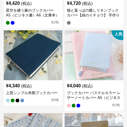
¥
4,420
¥
4,720
(税込)
(税込)
星空を纏う麻のブックカバー
猫と葉っぱの癒しリネンブック
A5（ビジネス書）A6（文庫本）
カバー【緑のイチョウ】 手作り
全
2
色
人気
¥
4,340
¥
4,040
(税込)
(税込)
上質シンプル布製ブックカバー
ブックカバー パステルカラー レ
ザーノートカバー A5（ビジネス
全
5
色
書）A6（文庫本）対応
全
3
色