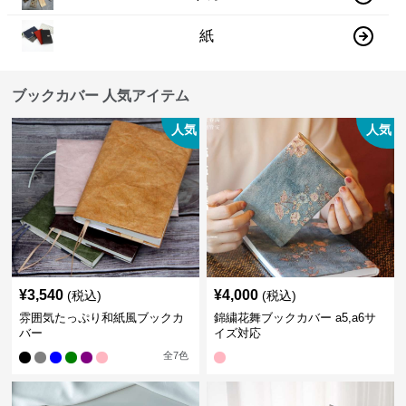
紙
ブックカバー 人気アイテム
人気
人気
¥
3,540
¥
4,000
(税込)
(税込)
雰囲気たっぷり和紙風ブックカ
錦繍花舞ブックカバー a5,a6サ
バー
イズ対応
全
7
色