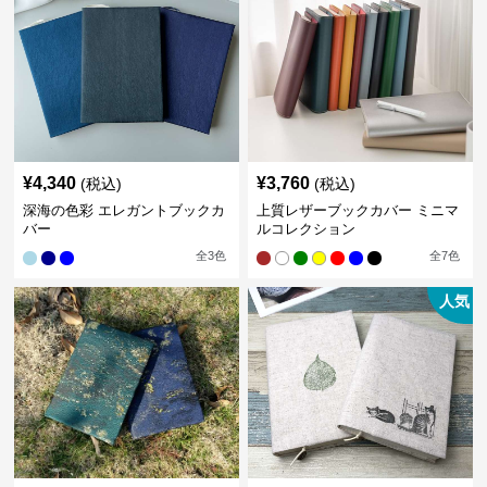
¥
4,340
¥
3,760
(税込)
(税込)
深海の色彩 エレガントブックカ
上質レザーブックカバー ミニマ
バー
ルコレクション
全
3
色
全
7
色
人気