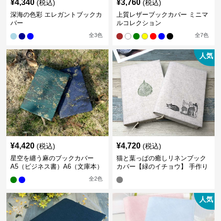
¥
4,340
¥
3,760
(税込)
(税込)
深海の色彩 エレガントブックカ
上質レザーブックカバー ミニマ
バー
ルコレクション
全
3
色
全
7
色
人気
¥
4,420
¥
4,720
(税込)
(税込)
星空を纏う麻のブックカバー
猫と葉っぱの癒しリネンブック
A5（ビジネス書）A6（文庫本）
カバー【緑のイチョウ】 手作り
全
2
色
人気