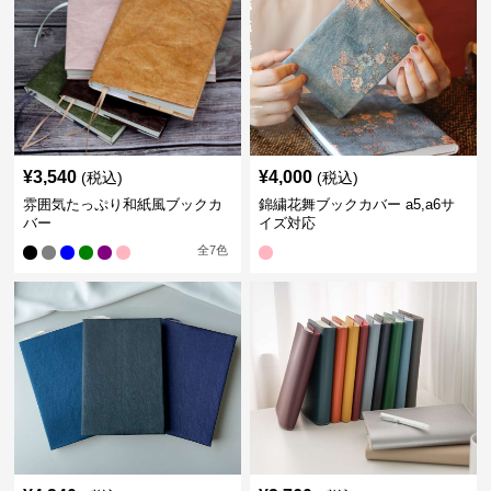
¥
3,540
¥
4,000
(税込)
(税込)
雰囲気たっぷり和紙風ブックカ
錦繍花舞ブックカバー a5,a6サ
バー
イズ対応
全
7
色