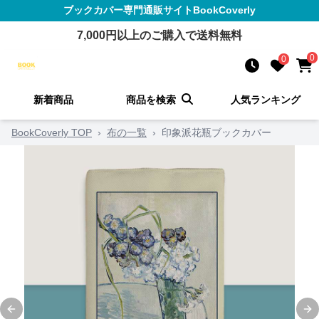
ブックカバー
専門通販サイト
BookCoverly
7,000
円以上のご購入で送料無料
0
0
新着商品
商品を検索
人気ランキング
BookCoverly TOP
›
布の一覧
›
印象派花瓶ブックカバー
Previous slide
Ne