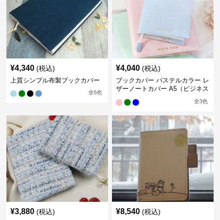
¥
4,340
¥
4,040
(税込)
(税込)
上質シンプル布製ブックカバー
ブックカバー パステルカラー レ
ザーノートカバー A5（ビジネス
全
5
色
書）A6（文庫本）対応
全
3
色
¥
3,880
¥
8,540
(税込)
(税込)