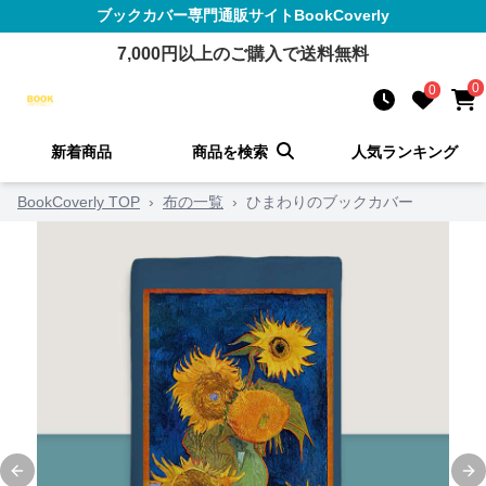
ブックカバー
専門通販サイト
BookCoverly
7,000
円以上のご購入で送料無料
0
0
新着商品
商品を検索
人気ランキング
BookCoverly TOP
›
布の一覧
›
ひまわりのブックカバー
Previous slide
Ne