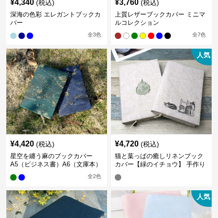
¥
4,340
¥
3,760
(税込)
(税込)
深海の色彩 エレガントブックカ
上質レザーブックカバー ミニマ
バー
ルコレクション
全
3
色
全
7
色
人気
¥
4,420
¥
4,720
(税込)
(税込)
星空を纏う麻のブックカバー
猫と葉っぱの癒しリネンブック
A5（ビジネス書）A6（文庫本）
カバー【緑のイチョウ】 手作り
全
2
色
人気