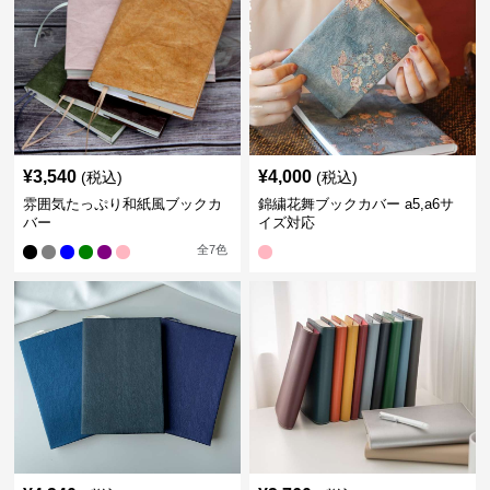
¥
3,540
¥
4,000
(税込)
(税込)
雰囲気たっぷり和紙風ブックカ
錦繍花舞ブックカバー a5,a6サ
バー
イズ対応
全
7
色