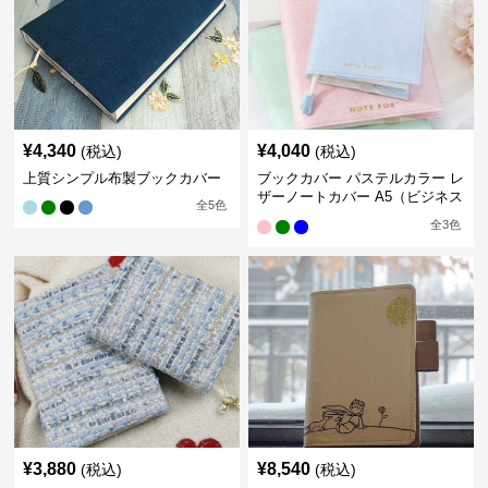
¥
4,340
¥
4,040
(税込)
(税込)
上質シンプル布製ブックカバー
ブックカバー パステルカラー レ
ザーノートカバー A5（ビジネス
全
5
色
書）A6（文庫本）対応
全
3
色
¥
3,880
¥
8,540
(税込)
(税込)