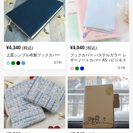
¥
4,340
¥
4,040
(税込)
(税込)
上質シンプル布製ブックカバー
ブックカバー パステルカラー レ
ザーノートカバー A5（ビジネス
全
5
色
書）A6（文庫本）対応
全
3
色