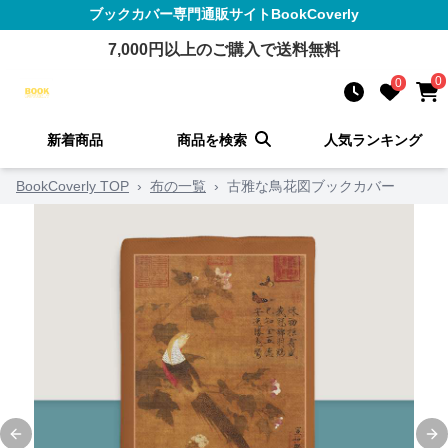
ブックカバー
専門通販サイト
BookCoverly
7,000
円以上のご購入で送料無料
0
0
新着商品
商品を検索
人気ランキング
BookCoverly TOP
›
布の一覧
›
古雅な鳥花図ブックカバー
Previous slide
Ne