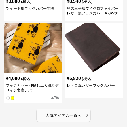
¥
3,880
¥
8,540
(税込)
(税込)
ツイード風ブックカバー生地
星の王子様マイクロファイバー
レザー製ブックカバー a6,a5サ
イズ対応
¥
4,080
¥
5,820
(税込)
(税込)
ブックカバー 仲良し二人組みデ
レトロ風レザーブックカバー
ザイン文庫カバー
全
2
色
›
人気アイテム一覧へ