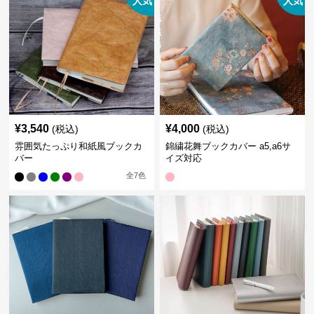
人気
人気
¥
3,540
¥
4,000
(税込)
(税込)
雰囲気たっぷり和紙風ブックカ
錦繍花舞ブックカバー a5,a6サ
バー
イズ対応
全
7
色