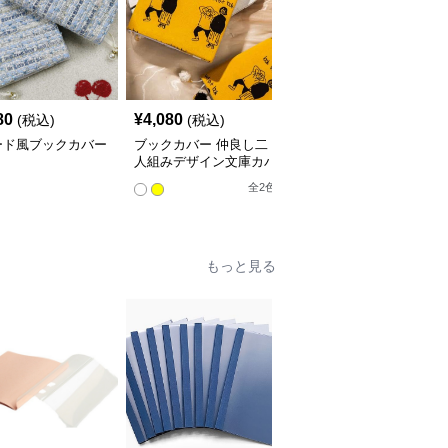
80
¥
4,080
¥
3,760
(税込)
(税込)
(税込)
ード風ブックカバー
ブックカバー 仲良し二
星空の渦巻きブックカバ
人組みデザイン文庫カバ
ー布
ー
全
2
色
もっと見る