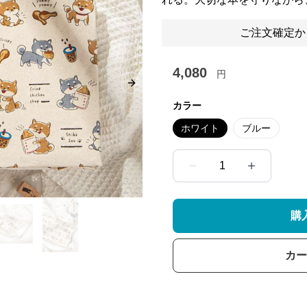
ご注文確定か
4,080
円
Next slide
カラー
ホワイト
ブルー
1
購
カー