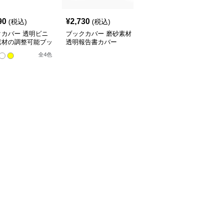
90
¥
2,730
¥
3,520
(税込)
(税込)
(税込)
クカバー 透明ビニ
ブックカバー 磨砂素材
ブックカバー 料理レシ
素材の調整可能ブッ
透明報告書カバー
ピ用透明ノートカバー
バー
全
4
色