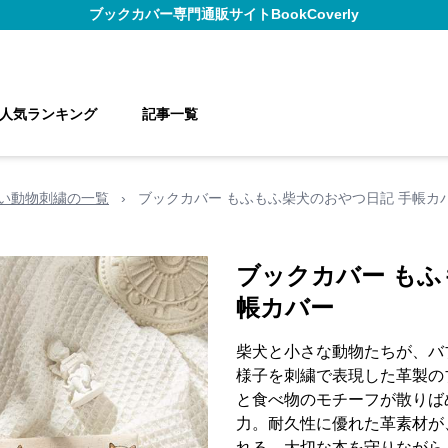
ブックカバー
専門通販サイト
BookCoverly
人気ランキング
記事一覧
い動物刺繍の一覧
›
ブックカバー もふもふ柴犬のおやつ日記 手帳カ
ブックカバー もふ
帳カバー
柴犬と小さな動物たちが、バ
様子を刺繍で表現した革製の
と食べ物のモチーフが散りば
力。耐久性に優れた革素材が
れる。大切な本を守りながら