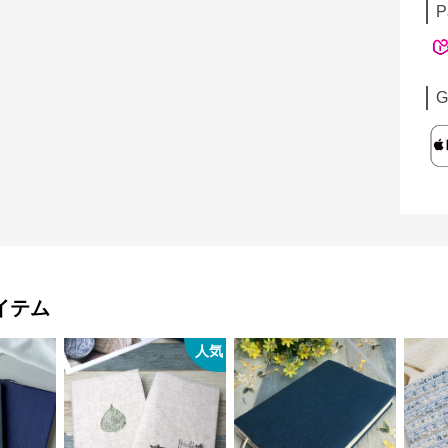
P
G
イテム
人気