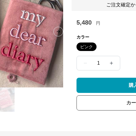
ご注文確定か
5,480
円
Next slide
カラー
ピンク
1
購
カー