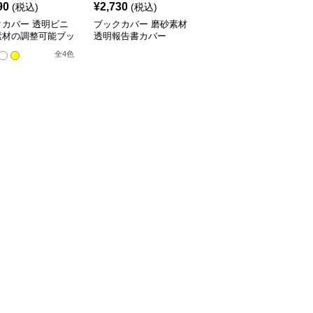
90
¥
2,730
¥
3,520
(税込)
(税込)
(税込)
クカバー 透明ビニ
ブックカバー 磨砂素材
ブックカバー 料理レシ
素材の調整可能ブッ
透明報告書カバー
ピ用透明ノートカバー
バー
全
4
色