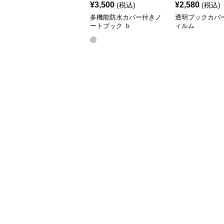
¥
3,500
¥
2,580
(税込)
(税込)
多機能防水カバー付きノ
透明ブックカバ
ートブック ｂ
ィルム
5（25.6*18.6）,a5(20.5*14.2)