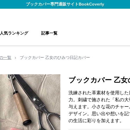
ブックカバー
専門通販サイト
BookCoverly
人気ランキング
記事一覧
の一覧
›
ブックカバー 乙女のひみつ日記カバー
ブックカバー 乙
洗練された革素材を使用した
力。刺繍で施された「私の大
与えます。小さな花のチャー
デザイン。思い出や想いを記
の生活に彩りを加えます。