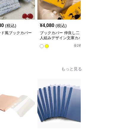
80
¥
4,080
¥
3,760
(税込)
(税込)
(税込)
ード風ブックカバー
ブックカバー 仲良し二
星空の渦巻きブックカバ
人組みデザイン文庫カバ
ー布
ー
全
2
色
もっと見る