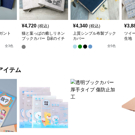
¥
4,720
¥
4,340
¥
3,8
(税込)
(税込)
ガント
猫と葉っぱの癒しリネン
上質シンプル布製ブック
ツイ
ブックカバー【緑のイチ
カバー
生地
ョウ】 手作り
全
3
色
全
5
色
アイテム