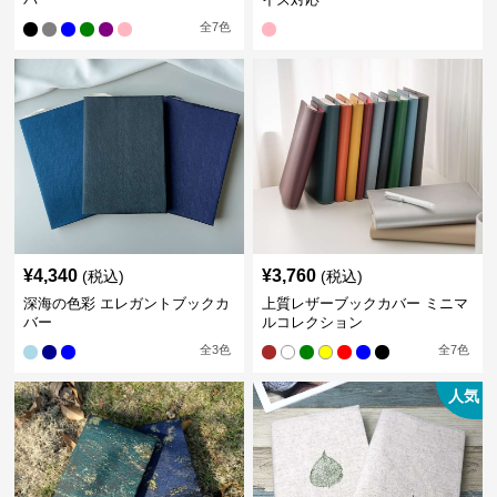
全
7
色
¥
4,340
¥
3,760
(税込)
(税込)
深海の色彩 エレガントブックカ
上質レザーブックカバー ミニマ
バー
ルコレクション
全
3
色
全
7
色
人気