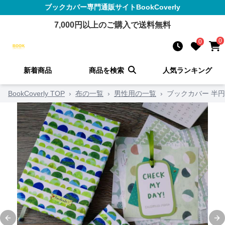
ブックカバー
専門通販サイト
BookCoverly
7,000
円以上のご購入で送料無料
0
0
新着商品
商品を検索
人気ランキング
BookCoverly TOP
›
布の一覧
›
男性用の一覧
›
ブックカバー 半
Previous slide
Ne