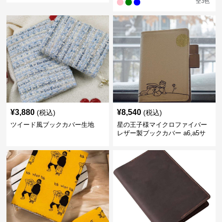
全
3
色
¥
3,880
¥
8,540
(税込)
(税込)
ツイード風ブックカバー生地
星の王子様マイクロファイバー
レザー製ブックカバー a6,a5サ
イズ対応