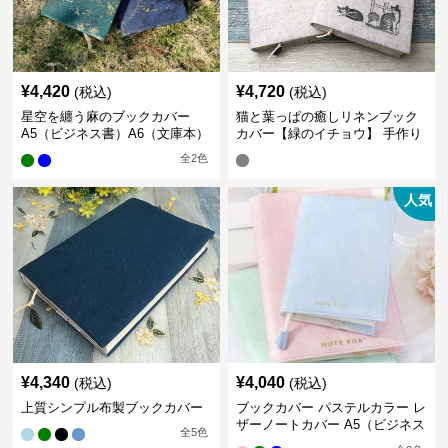
¥
4,420
¥
4,720
(税込)
(税込)
星空を纏う麻のブックカバー
猫と葉っぱの癒しリネンブック
A5（ビジネス書）A6（文庫本）
カバー【緑のイチョウ】 手作り
全
2
色
人気
¥
4,340
¥
4,040
(税込)
(税込)
上質シンプル布製ブックカバー
ブックカバー パステルカラー レ
ザーノートカバー A5（ビジネス
全
5
色
書）A6（文庫本）対応