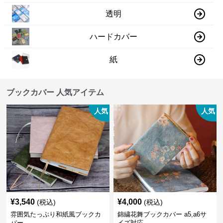
透明
ハードカバー
紙
ブックカバー 人気アイテム
人気
人気
¥
3,540
¥
4,000
(税込)
(税込)
雰囲気たっぷり和紙風ブックカ
錦繍花舞ブックカバー a5,a6サ
バー
イズ対応