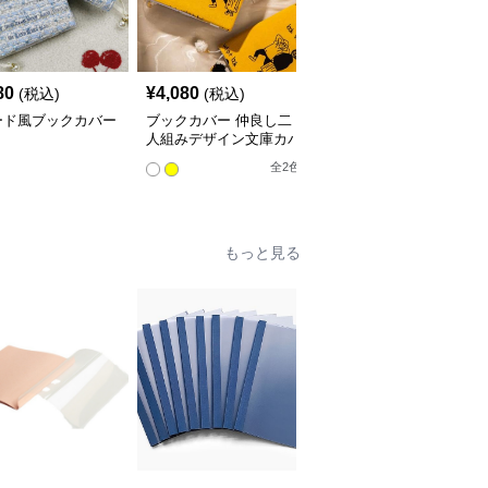
80
¥
4,080
¥
3,760
(税込)
(税込)
(税込)
ード風ブックカバー
ブックカバー 仲良し二
星空の渦巻きブックカバ
人組みデザイン文庫カバ
ー布
ー
全
2
色
もっと見る