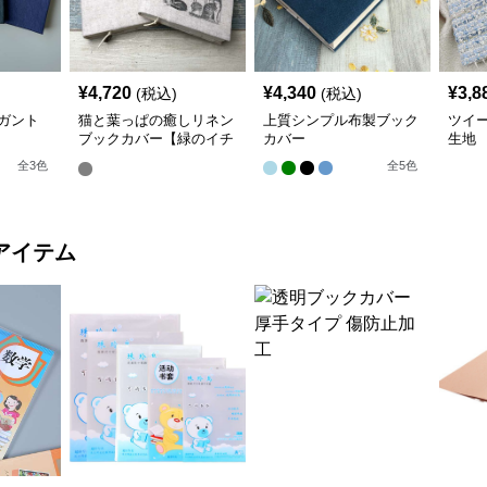
¥
4,720
¥
4,340
¥
3,8
(税込)
(税込)
ガント
猫と葉っぱの癒しリネン
上質シンプル布製ブック
ツイ
ブックカバー【緑のイチ
カバー
生地
ョウ】 手作り
全
3
色
全
5
色
アイテム