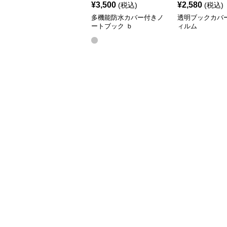
¥
3,500
¥
2,580
(税込)
(税込)
多機能防水カバー付きノ
透明ブックカバ
ートブック ｂ
ィルム
5（25.6*18.6）,a5(20.5*14.2)