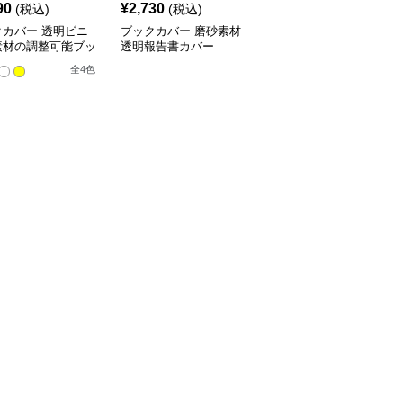
90
¥
2,730
¥
3,520
(税込)
(税込)
(税込)
クカバー 透明ビニ
ブックカバー 磨砂素材
ブックカバー 料理レシ
素材の調整可能ブッ
透明報告書カバー
ピ用透明ノートカバー
バー
全
4
色