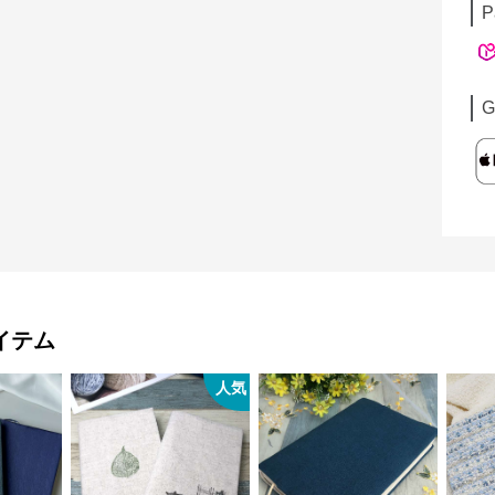
P
G
イテム
人気