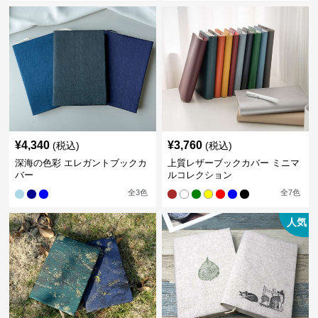
¥
4,340
¥
3,760
(税込)
(税込)
深海の色彩 エレガントブックカ
上質レザーブックカバー ミニマ
バー
ルコレクション
全
3
色
全
7
色
人気