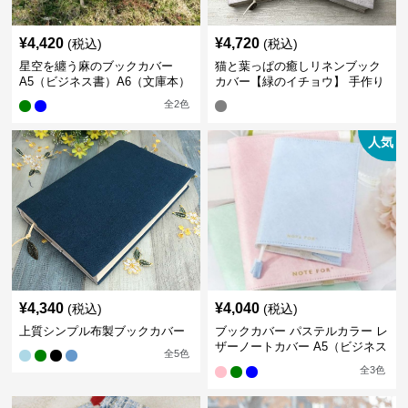
¥
4,420
¥
4,720
(税込)
(税込)
星空を纏う麻のブックカバー
猫と葉っぱの癒しリネンブック
A5（ビジネス書）A6（文庫本）
カバー【緑のイチョウ】 手作り
全
2
色
人気
¥
4,340
¥
4,040
(税込)
(税込)
上質シンプル布製ブックカバー
ブックカバー パステルカラー レ
ザーノートカバー A5（ビジネス
全
5
色
書）A6（文庫本）対応
全
3
色