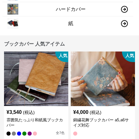
ハードカバー
紙
ブックカバー 人気アイテム
人気
人気
¥
3,540
¥
4,000
(税込)
(税込)
雰囲気たっぷり和紙風ブックカ
錦繍花舞ブックカバー a5,a6サ
バー
イズ対応
全
7
色