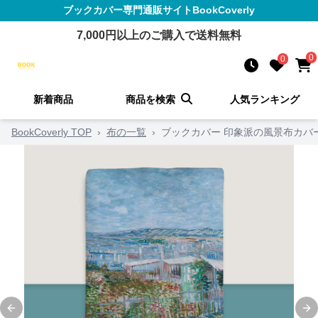
ブックカバー
専門通販サイト
BookCoverly
7,000
円以上のご購入で送料無料
0
0
新着商品
商品を検索
人気ランキング
BookCoverly TOP
›
布の一覧
›
ブックカバー 印象派の風景布カバ
Previous slide
Ne