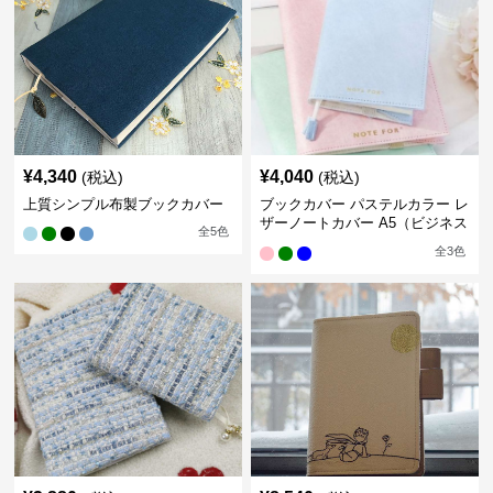
¥
4,340
¥
4,040
(税込)
(税込)
上質シンプル布製ブックカバー
ブックカバー パステルカラー レ
ザーノートカバー A5（ビジネス
全
5
色
書）A6（文庫本）対応
全
3
色