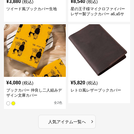
¥
3,880
¥
8,540
(税込)
(税込)
ツイード風ブックカバー生地
星の王子様マイクロファイバー
レザー製ブックカバー a6,a5サ
イズ対応
¥
4,080
¥
5,820
(税込)
(税込)
ブックカバー 仲良し二人組みデ
レトロ風レザーブックカバー
ザイン文庫カバー
全
2
色
›
人気アイテム一覧へ