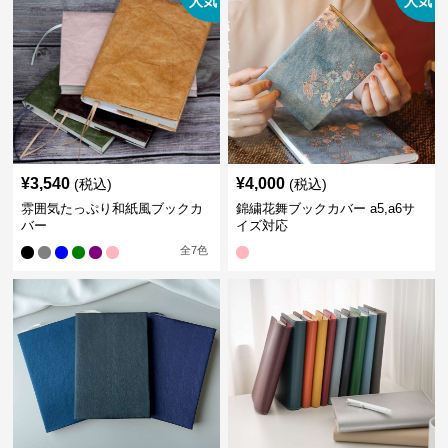
人気
人気
¥
3,540
¥
4,000
(税込)
(税込)
雰囲気たっぷり和紙風ブックカ
錦繍花舞ブックカバー a5,a6サ
バー
イズ対応
全
7
色