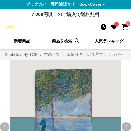
ブックカバー
専門通販サイト
BookCoverly
7,000
円以上のご購入で送料無料
0
0
新着商品
商品を検索
人気ランキング
BookCoverly TOP
›
布の一覧
›
印象派の川辺風景ブックカバー
Previous slide
Ne