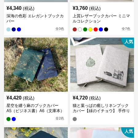
¥
4,340
¥
3,760
(税込)
(税込)
深海の色彩 エレガントブックカ
上質レザーブックカバー ミニマ
バー
ルコレクション
全
3
色
全
7
色
人気
¥
4,420
¥
4,720
(税込)
(税込)
星空を纏う麻のブックカバー
猫と葉っぱの癒しリネンブック
A5（ビジネス書）A6（文庫本）
カバー【緑のイチョウ】 手作り
全
2
色
人気