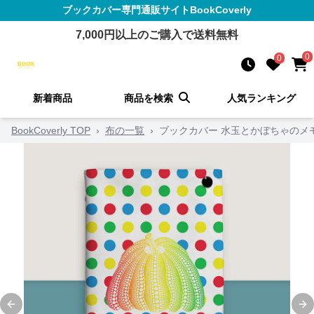
ブックカバー
専門通販サイト
BookCoverly
7,000
円以上のご購入で送料無料
0
0
新着商品
商品を検索
人気ランキング
BookCoverly TOP
›
布の一覧
›
ブックカバー 水玉とかぼちゃのメ
Previous slide
Ne