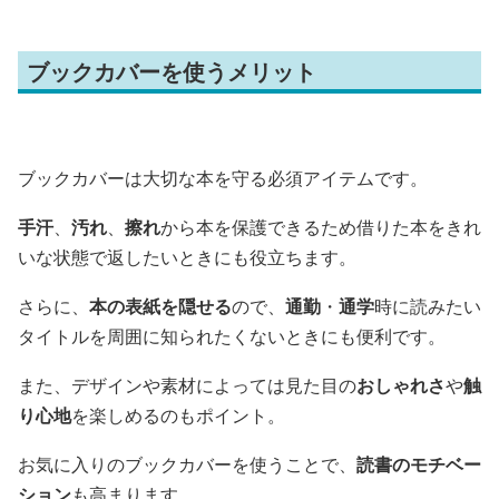
ブックカバーを使うメリット
ブックカバーは大切な本を守る必須アイテムです。
手汗
、
汚れ
、
擦れ
から本を保護できるため借りた本をきれ
いな状態で返したいときにも役立ちます。
さらに、
本の表紙を隠せる
ので、
通勤
・
通学
時に読みたい
タイトルを周囲に知られたくないときにも便利です。
また、デザインや素材によっては見た目の
おしゃれさ
や
触
り心地
を楽しめるのもポイント。
お気に入りのブックカバーを使うことで、
読書のモチベー
ション
も高まります。