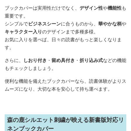
ブックカバーは実用性だけでなく、
デザイン性
や
機能性
も
重要です。
シンプルで
ビジネスシーン
に合うものから、
華やかな柄
や
キャラクター入り
のデザインまで多種多様。
お気に入りを選べば、日々の読書がもっと楽しくなりま
す。
さらに、
しおり付き
・
留め具付き
・
折り込み式
などの機能
もチェックしましょう。
便利な機能を備えたブックカバーなら、読書体験がよりス
ムーズになり、大切な本を安心して持ち運べます。
森の鹿シルエット刺繍が映える新書版対応リ
ネンブックカバー