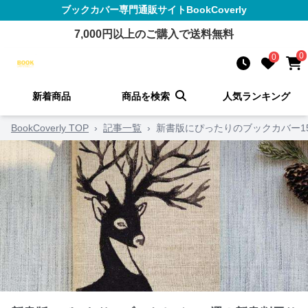
ブックカバー
専門通販サイト
BookCoverly
7,000
円以上のご購入で送料無料
0
0
新着商品
商品を検索
人気ランキング
BookCoverly TOP
›
記事一覧
›
新書版にぴったりのブックカバー1