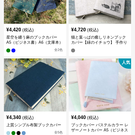
¥
4,420
¥
4,720
(税込)
(税込)
星空を纏う麻のブックカバー
猫と葉っぱの癒しリネンブック
A5（ビジネス書）A6（文庫本）
カバー【緑のイチョウ】 手作り
全
2
色
人気
¥
4,340
¥
4,040
(税込)
(税込)
上質シンプル布製ブックカバー
ブックカバー パステルカラー レ
ザーノートカバー A5（ビジネス
全
5
色