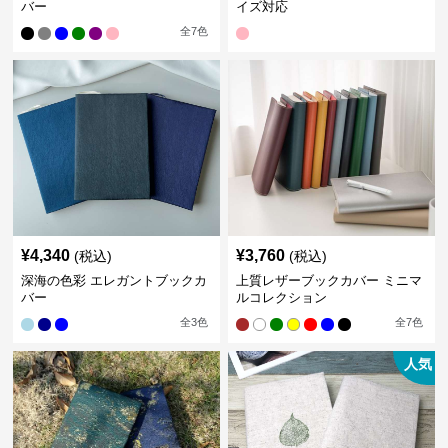
バー
イズ対応
全
7
色
¥
4,340
¥
3,760
(税込)
(税込)
深海の色彩 エレガントブックカ
上質レザーブックカバー ミニマ
バー
ルコレクション
全
3
色
全
7
色
人気