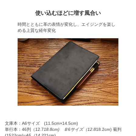
使い込むほどに増す風合い
時間とともに革の表情が変化し、エイジングを楽し
める上質な経年変化
文庫本：A6サイズ (11.5cm×14.5cm)
単行本：46判（12.7
18.8cm) Ｂ6サイズ（12.8
18.2cm) 菊判
(15
22cm)=A5（14.2
21cm)