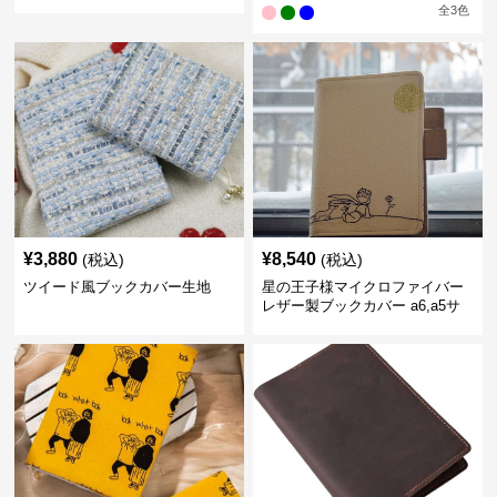
書）A6（文庫本）対応
全
3
色
¥
3,880
¥
8,540
(税込)
(税込)
ツイード風ブックカバー生地
星の王子様マイクロファイバー
レザー製ブックカバー a6,a5サ
イズ対応