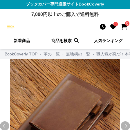
ブックカバー
専門通販サイト
BookCoverly
7,000
円以上のご購入で送料無料
0
0
新着商品
商品を検索
人気ランキング
BookCoverly TOP
›
革の一覧
›
無地柄の一覧
›
職人魂が息づく本革ブ
Previous slide
Ne